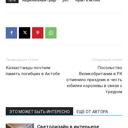
ТЕГИ
национальный траур
рэп
теракт в Актобе
Предыдущая статья
Следующая статья
Казахстанцы почтили
Посольство
память погибших в Актобе
Великобритании в РК
отменило праздник в честь
юбилея королевы в связи с
трауром
ЭТО МОЖЕТ БЫТЬ ИНТЕРЕСНО
ЕЩЕ ОТ АВТОРА
Светодизайн в интерьере