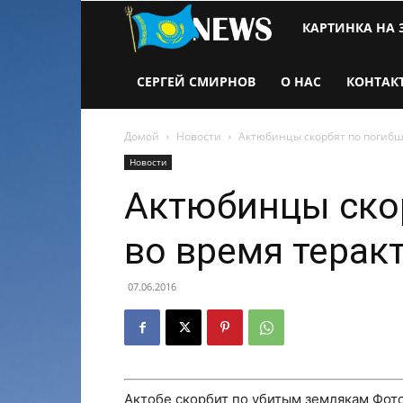
Новости
КАРТИНКА НА 
Казахстана
СЕРГЕЙ СМИРНОВ
О НАС
КОНТАК
Домой
Новости
Актюбинцы скорбят по погибш
Новости
Актюбинцы ско
во время терак
07.06.2016
Актобе скорбит по убитым землякам
Фот