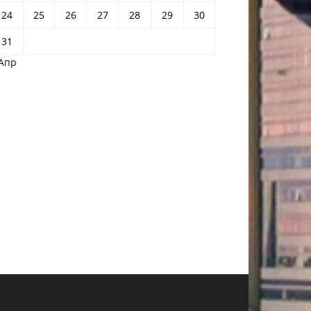
24
25
26
27
28
29
30
31
 Апр