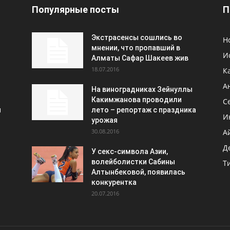
Популярные посты
П
Экстрасенсы сошлись во
Н
мнении, что пропавший в
И
Алматы Сафар Шакеев жив
18.07.2016
К
А
На виноградниках Зейнуллы
Какимжанова проводили
С
и
лето – репортаж с праздника
И
урожая
30.08.2016
А
Д
У секс-символа Азии,
волейболистки Сабины
Т
Алтынбековой, появилась
конкурентка
20.07.2016