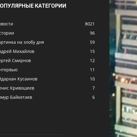
ОПУЛЯРНЫЕ КАТЕГОРИИ
овости
8021
стории
96
артинка на злобу дня
59
ндрей Михайлов
15
ергей Смирнов
12
нтервью
11
йдархан Кусаинов
10
енис Кривошеев
7
имур Байкетаев
6