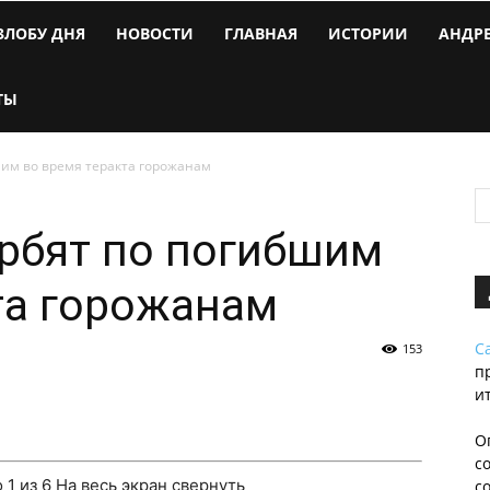
ЗЛОБУ ДНЯ
НОВОСТИ
ГЛАВНАЯ
ИСТОРИИ
АНДР
ТЫ
им во время теракта горожанам
рбят по погибшим
та горожанам
С
153
п
и
О
с
о
1
из 6
На весь экран
свернуть
с