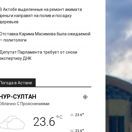
В Актобе выделенные на ремонт акимата
деньги направят на полив и посадку
деревьев
Отставка Карима Масимова была ожидаемой
— политологи
Депутат Парламента требует от снохи
экспертизу ДНК
Погода в Астане
НУР-СУЛТАН
Облачно С Прояснениями
°
23.6
°
C
23.6
°
23.6