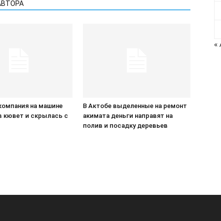
АВТОРА
«
компания на машине
В Актобе выделенные на ремонт
в кювет и скрылась с
акимата деньги направят на
П
полив и посадку деревьев