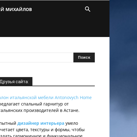
ЕЙ МИХАЙЛОВ
Друзья сайта:
алон итальянской мебели Antonovych Home
редлагает спальный гарнитур от
тальянских производителей в Астане.
пытный
дизайнер интерьера
умело
очетает цвета, текстуры и формы, чтобы
оздать гармоничное и функциональное