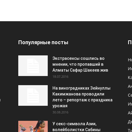
Популярные посты
П
Экстрасенсы сошлись во
Н
мнении, что пропавший в
И
Алматы Сафар Шакеев жив
18.07.2016
К
А
На виноградниках Зейнуллы
Какимжанова проводили
С
и
лето – репортаж с праздника
И
урожая
30.08.2016
А
Д
У секс-символа Азии,
волейболистки Сабины
Т