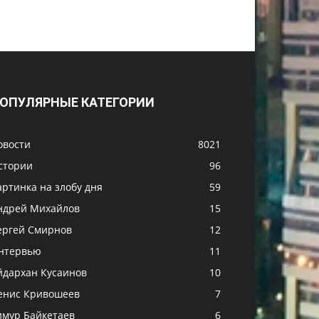
ОПУЛЯРНЫЕ КАТЕГОРИИ
овости
8021
стории
96
артинка на злобу дня
59
ндрей Михайлов
15
ергей Смирнов
12
нтервью
11
йдархан Кусаинов
10
енис Кривошеев
7
имур Байкетаев
6