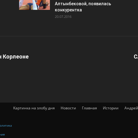
Алтынбековой, появилась
конкурентка
20.07.2016
 Корлеоне
С
Картинка на злобу дня
Новости
Главная
Истории
Андрей
олитика
ния