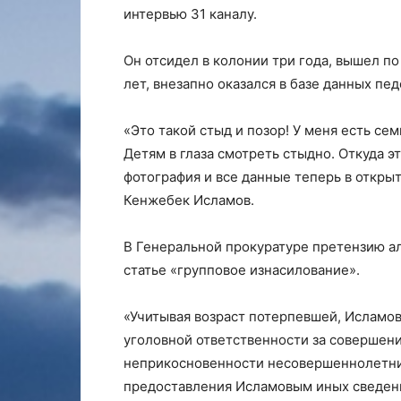
интервью
31 каналу
.
Он отсидел в колонии три года, вышел по
лет, внезапно оказался в базе данных пе
«Это такой стыд и позор! У меня есть се
Детям в глаза смотреть стыдно. Откуда э
фотография и все данные теперь в откры
Кенжебек Исламов.
В Генеральной прокуратуре претензию ал
статье «групповое изнасилование».
«Учитывая возраст потерпевшей, Исламов
уголовной ответственности за совершен
неприкосновенности несовершеннолетних
предоставления Исламовым иных сведени