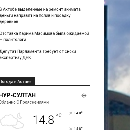
В Актобе выделенные на ремонт акимата
деньги направят на полив и посадку
деревьев
Отставка Карима Масимова была ожидаемой
— политологи
Депутат Парламента требует от снохи
экспертизу ДНК
Погода в Астане
НУР-СУЛТАН
Облачно С Прояснениями
°
14.8
°
C
14.8
°
14.8