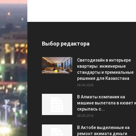
Выбор редактора
Светодизайн в интерьере
квартиры: инженерные
стандарты и премиальные
решения для Казахстана
06.04.2026
В Алматы компания на
машине вылетела в кювет 
скрылась с...
08.09.2016
В Актобе выделенные на
ремонт акимата деньги