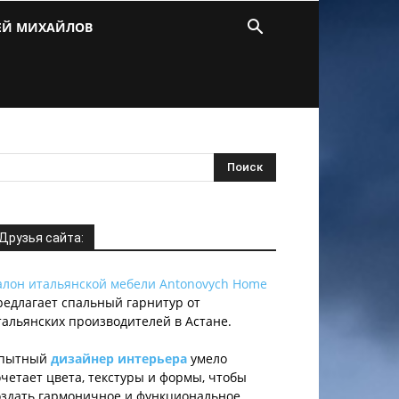
ЕЙ МИХАЙЛОВ
Друзья сайта:
алон итальянской мебели Antonovych Home
редлагает спальный гарнитур от
тальянских производителей в Астане.
пытный
дизайнер интерьера
умело
очетает цвета, текстуры и формы, чтобы
оздать гармоничное и функциональное