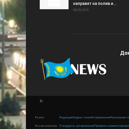
направят на полив и...
08.09.2016
Дон
©
Редакция
Кодекс этики
Исправления
Рекламная п
Разное
Стандарты цитирования
Правила комментирова
Как мы работаем