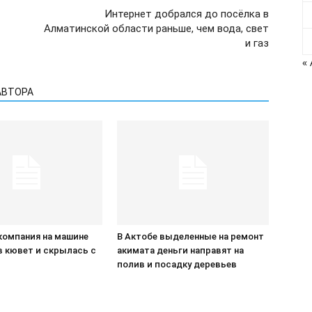
Интернет добрался до посёлка в
Алматинской области раньше, чем вода, свет
и газ
«
АВТОРА
компания на машине
В Актобе выделенные на ремонт
в кювет и скрылась с
акимата деньги направят на
П
полив и посадку деревьев