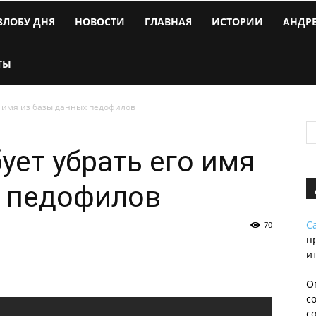
ЗЛОБУ ДНЯ
НОВОСТИ
ГЛАВНАЯ
ИСТОРИИ
АНДР
ТЫ
о имя из базы данных педофилов
ует убрать его имя
х педофилов
С
70
п
и
О
с
с