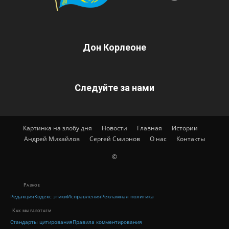
Дон Корлеоне
Следуйте за нами
Картинка на злобу дня
Новости
Главная
Истории
Андрей Михайлов
Сергей Смирнов
О нас
Контакты
©
Разное
Редакция
Кодекс этики
Исправления
Рекламная политика
Как мы работаем
Стандарты цитирования
Правила комментирования