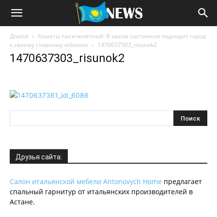
Домой
Алматы тысячелетний: В каком состоянии подходит город
к своему главному юбилею
1470637303_risunok2
1470637303_risunok2
Друзья сайта:
Салон итальянской мебели Antonovych Home
предлагает
спальный гарнитур от итальянских производителей в
Астане.