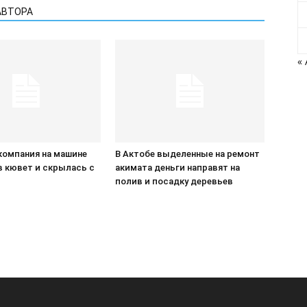
АВТОРА
«
компания на машине
В Актобе выделенные на ремонт
в кювет и скрылась с
акимата деньги направят на
П
полив и посадку деревьев