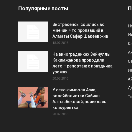
Популярные посты
П
Экстрасенсы сошлись во
Н
мнении, что пропавший в
И
Алматы Сафар Шакеев жив
18.07.2016
К
А
На виноградниках Зейнуллы
Какимжанова проводили
С
и
лето – репортаж с праздника
И
урожая
30.08.2016
А
Д
У секс-символа Азии,
волейболистки Сабины
Т
Алтынбековой, появилась
конкурентка
20.07.2016