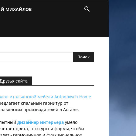
ЕЙ МИХАЙЛОВ
Друзья сайта:
алон итальянской мебели Antonovych Home
редлагает спальный гарнитур от
тальянских производителей в Астане.
пытный
дизайнер интерьера
умело
очетает цвета, текстуры и формы, чтобы
оздать гармоничное и функциональное