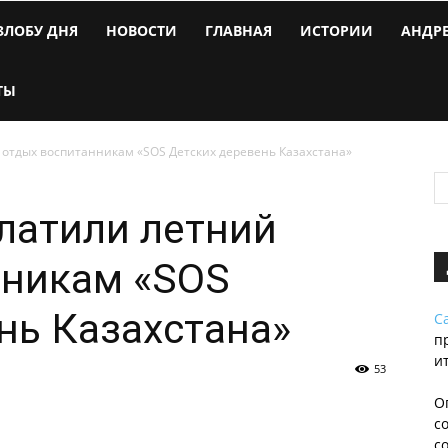
ЗЛОБУ ДНЯ
НОВОСТИ
ГЛАВНАЯ
ИСТОРИИ
АНДР
ТЫ
отдых воспитанникам «SOS Детских деревень Казахстана»
латили летний
нникам «SOS
нь Казахстана»
С
п
и
53
О
с
с