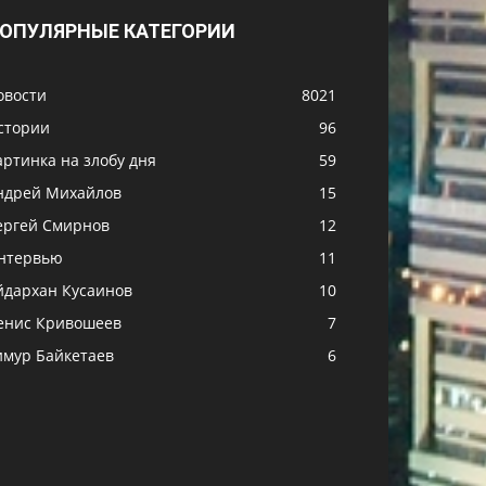
ОПУЛЯРНЫЕ КАТЕГОРИИ
овости
8021
стории
96
артинка на злобу дня
59
ндрей Михайлов
15
ергей Смирнов
12
нтервью
11
йдархан Кусаинов
10
енис Кривошеев
7
имур Байкетаев
6