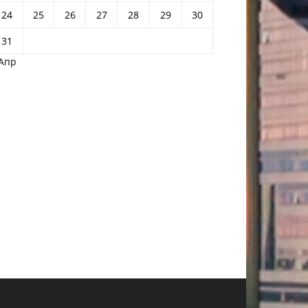
24
25
26
27
28
29
30
31
 Апр