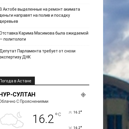
В Актобе выделенные на ремонт акимата
деньги направят на полив и посадку
деревьев
Отставка Карима Масимова была ожидаемой
— политологи
Депутат Парламента требует от снохи
экспертизу ДНК
Погода в Астане
НУР-СУЛТАН
Облачно С Прояснениями
°
16.2
°
C
16.2
°
16.2