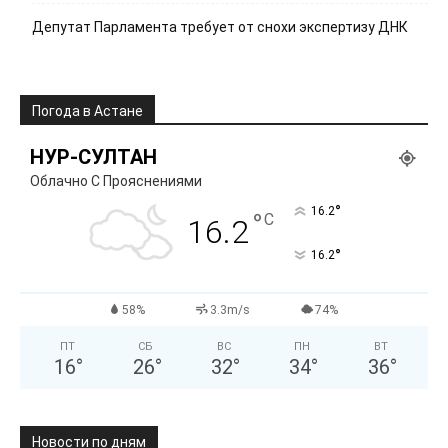
Депутат Парламента требует от снохи экспертизу ДНК
Погода в Астане
НУР-СУЛТАН
Облачно С Прояснениями
°
16.2
°
C
16.2
°
16.2
58%
3.3m/s
74%
ПТ
СБ
ВС
ПН
ВТ
16
°
26
°
32
°
34
°
36
°
Новости по дням