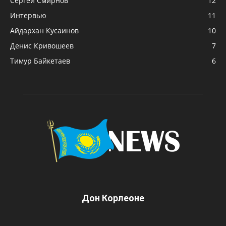
Сергей Смирнов
12
Интервью
11
Айдархан Кусаинов
10
Денис Кривошеев
7
Тимур Байкетаев
6
Дон Корлеоне