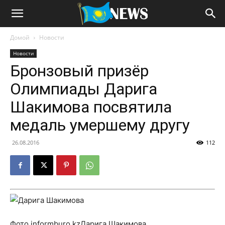
Домой
Новости
Новости
Бронзовый призёр
Олимпиады Дарига
Шакимова посвятила
медаль умершему другу
26.08.2016
112
Фото informburo.kzДарига Шакимова