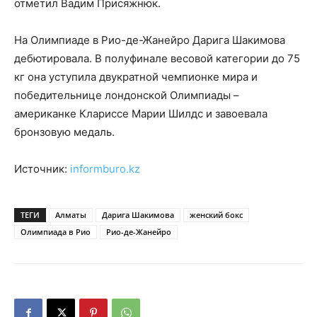
отметил Вадим Присяжнюк.
На Олимпиаде в Рио-де-Жанейро Дарига Шакимова
дебютировала. В полуфинале весовой категории до
75
кг
она уступила двукратной чемпионке мира и
победительнице лондонской Олимпиады –
американке Клариссе Марии Шилдс и завоевала
бронзовую медаль.
Источник:
informburo.kz
ТЕГИ
Алматы
Дарига Шакимова
женский бокс
Олимпиада в Рио
Рио-де-Жанейро