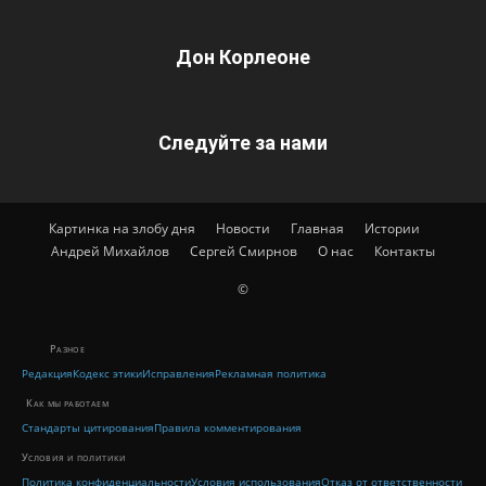
Дон Корлеоне
Следуйте за нами
Картинка на злобу дня
Новости
Главная
Истории
Андрей Михайлов
Сергей Смирнов
О нас
Контакты
©
Разное
Редакция
Кодекс этики
Исправления
Рекламная политика
Как мы работаем
Стандарты цитирования
Правила комментирования
Условия и политики
Политика конфиденциальности
Условия использования
Отказ от ответственности