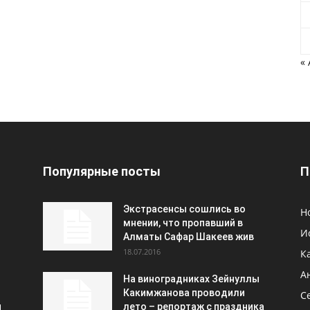
«
Популярные посты
П
Экстрасенсы сошлись во
Н
мнении, что пропавший в
И
Алматы Сафар Шакеев жив
18.07.2016
К
А
На виноградниках Зейнуллы
Какимжанова проводили
С
и
лето – репортаж с праздника