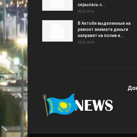
скрылась с...
08.09.2016
В Актобе выделенные на
ремонт акимата деньги
направят на полив и...
08.09.2016
Дон