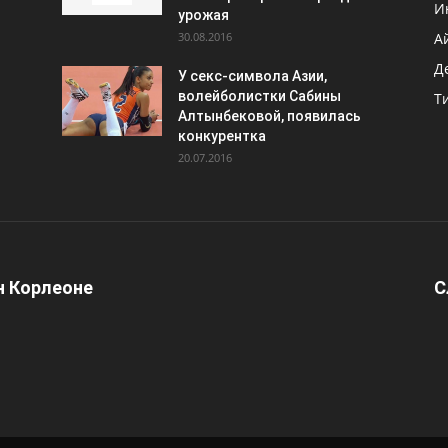
И
урожая
30.08.2016
А
Д
У секс-символа Азии,
волейболистки Сабины
Т
Алтынбековой, появилась
конкурентка
20.07.2016
 Корлеоне
С