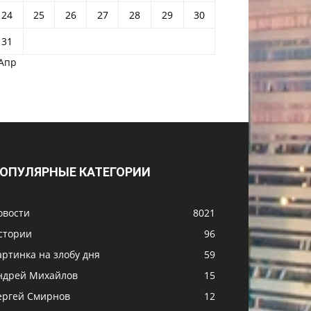
24
25
26
27
28
29
30
31
 Апр
ОПУЛЯРНЫЕ КАТЕГОРИИ
овости
8021
стории
96
артинка на злобу дня
59
ндрей Михайлов
15
ергей Смирнов
12