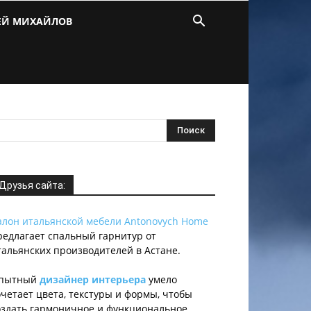
ЕЙ МИХАЙЛОВ
Друзья сайта:
алон итальянской мебели Antonovych Home
редлагает спальный гарнитур от
тальянских производителей в Астане.
пытный
дизайнер интерьера
умело
очетает цвета, текстуры и формы, чтобы
оздать гармоничное и функциональное