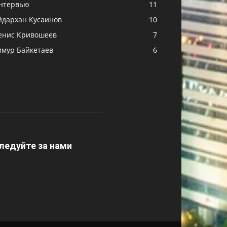
нтервью
11
йдархан Кусаинов
10
енис Кривошеев
7
имур Байкетаев
6
ледуйте за нами