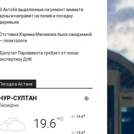
В Актобе выделенные на ремонт акимата
деньги направят на полив и посадку
деревьев
Отставка Карима Масимова была ожидаемой
— политологи
Депутат Парламента требует от снохи
экспертизу ДНК
Погода в Астане
НУР-СУЛТАН
Пасмурно
°
19.6
°
C
19.6
°
19.6