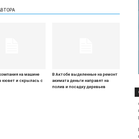
АВТОРА
компания на машине
В Актобе выделенные на ремонт
в кювет и скрылась с
акимата деньги направят на
П
полив и посадку деревьев