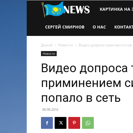
Новости
КАРТИНКА НА 
Казахстана
СЕРГЕЙ СМИРНОВ
О НАС
КОНТАК
Домой
Новости
Видео допроса трансвеститов 
Новости
Видео допроса 
приминением с
попало в сеть
08.08.2016