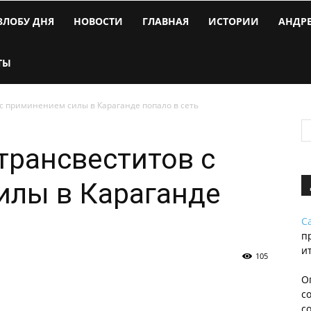
ЗЛОБУ ДНЯ
НОВОСТИ
ГЛАВНАЯ
ИСТОРИИ
АНДР
ТЫ
с приминением силы в Караганде попало в сеть
трансвеститов с
илы в Караганде
С
п
и
105
О
с
с