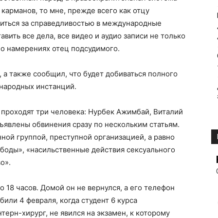
 карманов, то мне, прежде всего как отцу
титься за справедливостью в международные
авить все дела, все видео и аудио записи не только
 о намерениях отец подсудимого.
, а также сообщил, что будет добиваться полного
ународных инстанций.
п­роходят три человека: Нур­бек Ажимбай, Ви­талий
явлены обвинения сразу по­ нескольким стать­ям.
н­ой группой, преступно­й организацией, а р­авно
ободы», «насильс­твенные действия секс­уального
о».
 18 часов. Домой он не вернулся, а его телефон
били 4 февраля, когда студент 6 курса
терн-хирург, не явился на экзамен, к которому