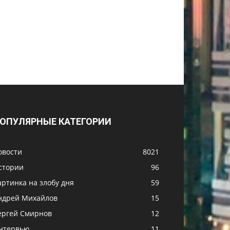
ОПУЛЯРНЫЕ КАТЕГОРИИ
овости
8021
стории
96
артинка на злобу дня
59
ндрей Михайлов
15
ергей Смирнов
12
нтервью
11