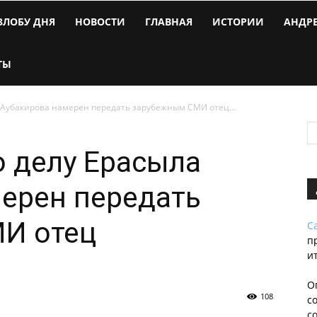
ЗЛОБУ ДНЯ
НОВОСТИ
ГЛАВНАЯ
ИСТОРИИ
АНДР
ТЫ
 Аубакирова намерен передать зарубежным СМИ отец...
о делу Ерасыла
ерен передать
И отец
С
п
и
О
108
с
с