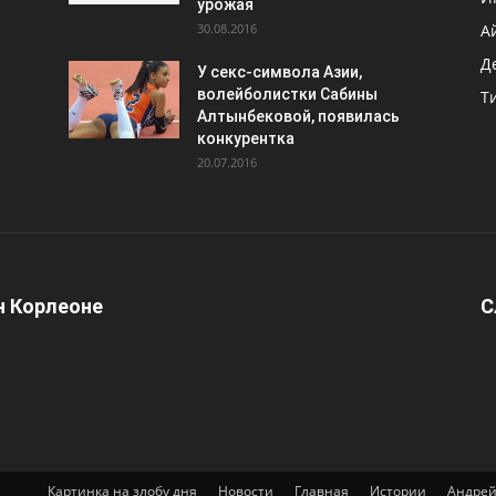
урожая
30.08.2016
А
Д
У секс-символа Азии,
волейболистки Сабины
Т
Алтынбековой, появилась
конкурентка
20.07.2016
 Корлеоне
С
Картинка на злобу дня
Новости
Главная
Истории
Андрей