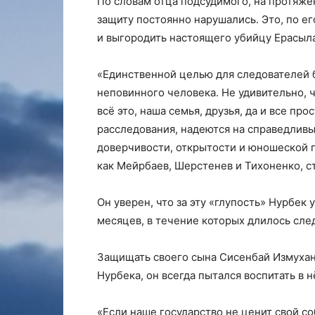
По словам отца подсудимого, на протяже
защиту постоянно нарушались. Это, по ег
и выгородить настоящего убийцу Ерасыла
«Единственной целью для следователей б
неповинного человека. Не удивительно, 
всё это, наша семья, друзья, да и все п
расследования, надеются на справедливы
доверчивости, открытости и юношеской гл
как Мейрбаев, Шерстенев и Тихоненко, ст
Он уверен, что за эту «глупость» Нурбек
месяцев, в течение которых длилось след
Защищать своего сына Сисенбай Измухано
Нурбека, он всегда пытался воспитать в 
«Если наше государство не ценит свой с