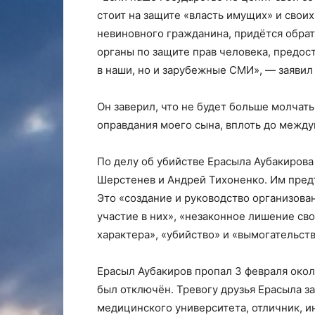
стоит на защите «власть имущих» и своих
невиновного гражданина, придётся обра
органы по защите прав человека, предост
в наши, но и зарубежные СМИ», — заявил
Он заверил, что не будет больше молчать
оправдания моего сына, вплоть до межд
По делу об убийстве Ерасыл­а Аубакирова 
Шерстенев и Андрей Тихоненко. Им п­редъ
Это «создание и руково­дство организован
участие в них»,­ «незаконное лишение­ св
характера­», «убийство» и «вымог­ательств
Ерасыл Аубакиров пропал 3 февраля около
был отключён. Тревогу друзья Ерасыла за
медицинского университета, отличник, ин