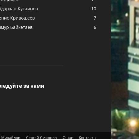
йдархан Кусаинов
10
енис Кривошеев
7
имур Байкетаев
6
ледуйте за нами
 Михайлов
Сергей Смирнов
О нас
Контакты