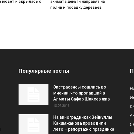
в кювет и скрылась с
акимата деньги направят на
П
полив и посадку деревьев
Популярные посты
П
Экстрасенсы сошлись во
Н
мнении, что пропавший в
И
Алматы Сафар Шакеев жив
18.07.2016
К
А
На виноградниках Зейнуллы
Какимжанова проводили
С
и
лето – репортаж с праздника
И