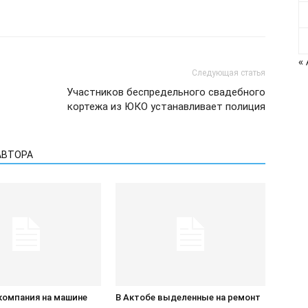
«
Следующая статья
Участников беспредельного свадебного
кортежа из ЮКО устанавливает полиция
АВТОРА
компания на машине
В Актобе выделенные на ремонт