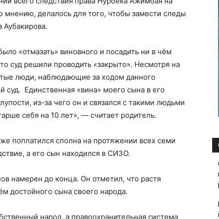
нии всего следствия права Нурбека Ажимбая на
о мнению, делалось для того, чтобы замести следы
 Аубакирова.
ыло «отмазать» виновного и посадить ни в чём
что суд решили проводить «закрыто». Несмотря на
ростые люди, наблюдающие за ходом данного
й суд. Единственная «вина» моего сына в его
упости, из-за чего он и связался с такими людьми
арше себя на 10 лет», — считает родитель.
 уже поплатился сполна на протяжении всех семи
ствие, а его сын находился в СИЗО.
в намерен до конца. Он отметил, что растя
нём достойного сына своего народа.
обственный народ, а правоохранительная система