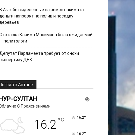
В Актобе выделенные на ремонт акимата
деньги направят на полив и посадку
деревьев
Отставка Карима Масимова была ожидаемой
— политологи
Депутат Парламента требует от снохи
экспертизу ДНК
Погода в Астане
НУР-СУЛТАН
Облачно С Прояснениями
°
16.2
°
C
16.2
°
16.2