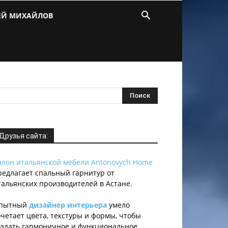
ЕЙ МИХАЙЛОВ
Друзья сайта:
алон итальянской мебели Antonovych Home
редлагает спальный гарнитур от
тальянских производителей в Астане.
пытный
дизайнер интерьера
умело
очетает цвета, текстуры и формы, чтобы
оздать гармоничное и функциональное