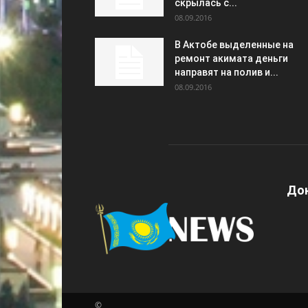
скрылась с...
08.09.2016
В Актобе выделенные на
ремонт акимата деньги
направят на полив и...
08.09.2016
Дон
©