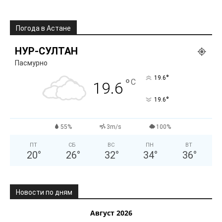
Погода в Астане
НУР-СУЛТАН
Пасмурно
°
19.6
°
C
19.6
°
19.6
55%
3m/s
100%
ПТ
СБ
ВС
ПН
ВТ
20
°
26
°
32
°
34
°
36
°
Новости по дням
Август 2026