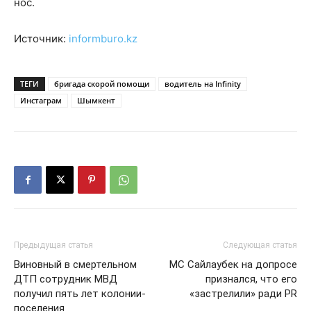
нос.
Источник:
informburo.kz
ТЕГИ
бригада скорой помощи
водитель на Infinity
Инстаграм
Шымкент
Предыдущая статья
Следующая статья
Виновный в смертельном
MC Сайлаубек на допросе
ДТП сотрудник МВД
признался, что его
получил пять лет колонии-
«застрелили» ради PR
поселения