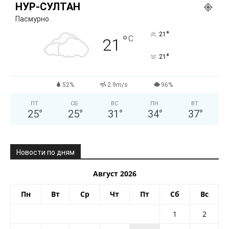
НУР-СУЛТАН
Пасмурно
°
21
°
C
21
°
21
52%
2.9m/s
96%
ПТ
СБ
ВС
ПН
ВТ
25
°
25
°
31
°
34
°
37
°
Новости по дням
Август 2026
Пн
Вт
Ср
Чт
Пт
Сб
Вс
1
2