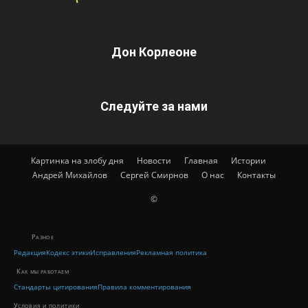
Дон Корлеоне
Следуйте за нами
Картинка на злобу дня
Новости
Главная
Истории
Андрей Михайлов
Сергей Смирнов
О нас
Контакты
©
Разное
Редакция
Кодекс этики
Исправления
Рекламная политика
Как мы работаем
Стандарты цитирования
Правила комментирования
Условия и политики