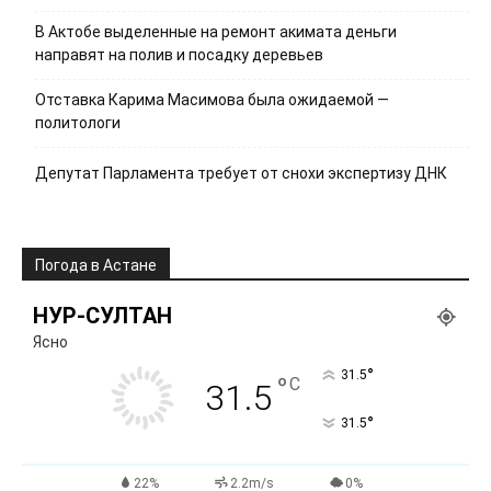
В Актобе выделенные на ремонт акимата деньги
направят на полив и посадку деревьев
Отставка Карима Масимова была ожидаемой —
политологи
Депутат Парламента требует от снохи экспертизу ДНК
Погода в Астане
НУР-СУЛТАН
Ясно
°
31.5
°
C
31.5
°
31.5
22%
2.2m/s
0%