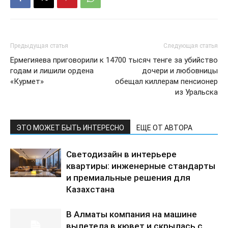
Предыдущая статья
Следующая статья
Ермегияева приговорили к 14
700 тысяч тенге за убийство
годам и лишили ордена
дочери и любовницы
«Курмет»
обещал киллерам пенсионер
из Уральска
ЭТО МОЖЕТ БЫТЬ ИНТЕРЕСНО
ЕЩЕ ОТ АВТОРА
Светодизайн в интерьере
квартиры: инженерные стандарты
и премиальные решения для
Казахстана
В Алматы компания на машине
вылетела в кювет и скрылась с