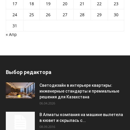
17
18
19
20
21
22
23
24
25
26
27
28
29
30
31
« Апр
Выбор редактора
Светодизайн в интерьере квартиры:
инженерные стандарты и премиальные
решения для Казахстана
06.04.2026
В Алматы компания на машине вылетела
в кювет и скрылась с...
08.09.2016