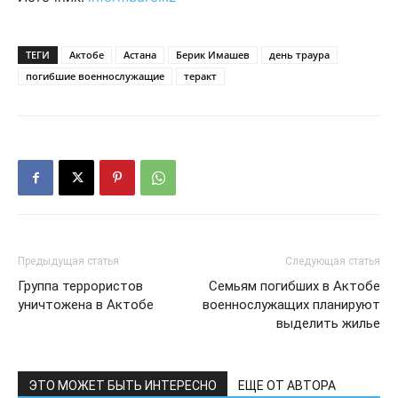
ТЕГИ
Актобе
Астана
Берик Имашев
день траура
погибшие военнослужащие
теракт
Предыдущая статья
Следующая статья
Группа террористов
Семьям погибших в Актобе
уничтожена в Актобе
военнослужащих планируют
выделить жилье
ЭТО МОЖЕТ БЫТЬ ИНТЕРЕСНО
ЕЩЕ ОТ АВТОРА