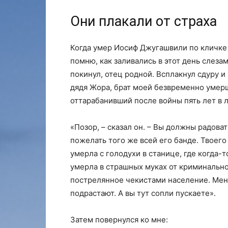
Они плакали от страха
Когда умер Иосиф Джугашвили по кличке 
помню, как заливались в этот день слезам
покинул, отец родной. Всплакнул сдуру и
дядя Жора, брат моей безвременно умер
оттарабанивший после войны пять лет в л
«Позор, – сказал он. – Вы должны радовать
пожелать того же всей его банде. Твоего 
умерла с голодухи в станице, где когда
умерла в страшных муках от криминально
пострелянное чекистами население. Меня
подрастают. А вы тут сопли пускаете».
Затем повернулся ко мне: