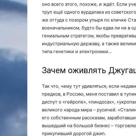
оно всего этого, похоже, и ждёт. Если уч
труп ещё одного вурдалака из советског
же оттуда с позором упыря по кличке С
военачальником, будто бы едва ли не в 
гениальным стратегом, якобы превратив
индустриальную державу, а также вели
типа генетики и электроники…
Зачем оживлять Джуга
Так что, чему тут удивляться, если недав
предков, в Россию, меня поставил в тупи
диспут о «гейропе», «пиндосах», «укропа
великого народа мира – русичей. «Сталина
его собственным рассказам, заработавши
вышедший на большой бизнес – торговлю 
прикупивший дорогой джип.