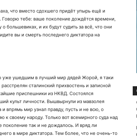
раха, что вместо сдохшего придёт упырь ещё и
ь. Говорю тебе: ваше поколение дождётся времени,
 о большевиках, и их будут судить за всё, что они
видите вы и смерть последнего диктатора на
о уже ушедшим в лучший мир дядей Жорой, я таки
 расстрелян сталинский прихвостень и записной
ижайшие приспешники из НКВД. Состоялся
ший культ личности. Вышвырнули из мавзолея
и впрямь мир узнал правду, пусть и не всю, о
 к своему народу. Только вот всемирного суда над
поколение так и не дождалось. И вряд ли
него в мире диктатора. Тем более, что не очень-то