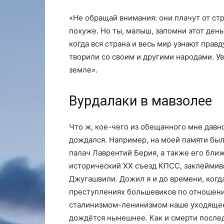
«Не обращай внимания: они плачут от ст
похуже. Но ты, малыш, запомни этот ден
когда вся страна и весь мир узнают правду
творили со своим и другими народами. У
земле».
Вурдалаки в мавзолее
Что ж, кое-чего из обещанного мне давн
дождался. Например, на моей памяти был
палач Лаврентий Берия, а также его бл
исторический ХХ съезд КПСС, заклеймив
Джугашвили. Дожил я и до времени, когда 
преступлениях большевиков по отношению
сталинизмом-ленинизмом наше уходящее 
дождётся нынешнее. Как и смерти послед