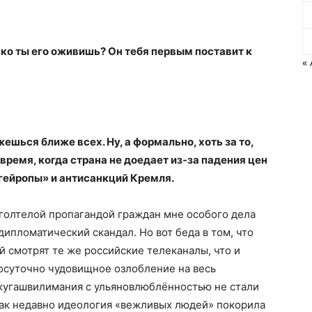
лько ты его оживишь? Он тебя первым поставит к
«
ешься ближе всех. Ну, а формально, хоть за то,
 время, когда страна не доедает из-за падения цен
«гейропы» и антисанкций Кремля.
голтелой пропагандой граждан мне особого дела
 дипломатический скандал. Но вот беда в том, что
й смотрят те же российские телеканалы, что и
осуточно чудовищное озлобление на весь
жугашвилимания с ульяновлюблённостью не стали
Как недавно идеология «вежливых людей» покорила