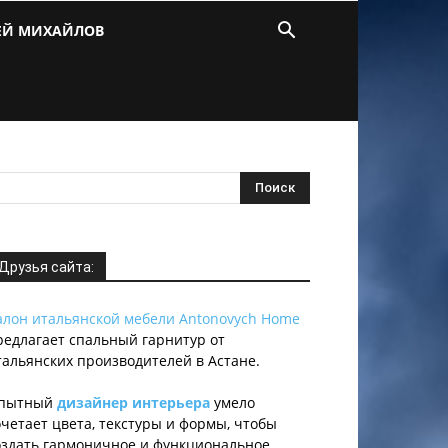
ЕЙ МИХАЙЛОВ
Друзья сайта:
алон итальянской мебели Antonovych Home
редлагает спальный гарнитур от
тальянских производителей в Астане.
пытный
дизайнер интерьера
умело
очетает цвета, текстуры и формы, чтобы
оздать гармоничное и функциональное