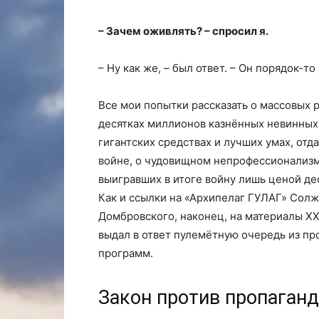
– Зачем оживлять? – спросил я.
– Ну как же, – был ответ. – Он порядок-то
Все мои попытки рассказать о массовых 
десятках миллионов казнённых невинных
гигантских средствах и лучших умах, отд
войне, о чудовищном непрофессионализм
выигравших в итоге войну лишь ценой де
Как и ссылки на «Архипелаг ГУЛАГ» Сол
Домбровского, наконец, на материалы ХХ 
выдал в ответ пулемётную очередь из пр
программ.
Закон против пропаган