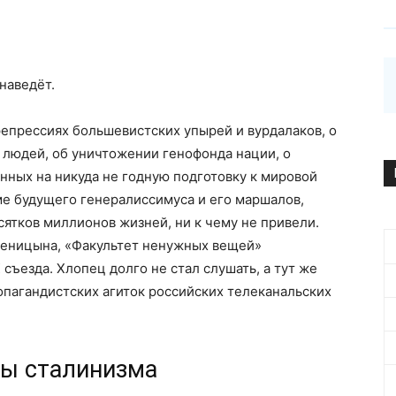
 наведёт.
репрессиях большевистских упырей и вурдалаков, о
 людей, об уничтожении генофонда нации, о
анных на никуда не годную подготовку к мировой
е будущего генералиссимуса и его маршалов,
сятков миллионов жизней, ни к чему не привели.
женицына, «Факультет ненужных вещей»
съезда. Хлопец долго не стал слушать, а тут же
опагандистских агиток российских телеканальских
ды сталинизма