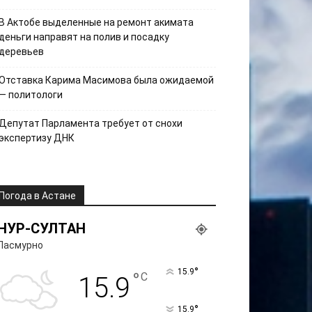
В Актобе выделенные на ремонт акимата
деньги направят на полив и посадку
деревьев
Отставка Карима Масимова была ожидаемой
— политологи
Депутат Парламента требует от снохи
экспертизу ДНК
Погода в Астане
НУР-СУЛТАН
Пасмурно
°
15.9
°
C
15.9
°
15.9