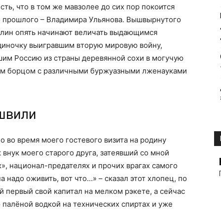
есть, что в том же мавзолее до сих пор покоится
о прошлого – Владимира Ульянова. Вышвырнутого
талин опять начинают величать выдающимся
одиночку выигравшим вторую мировую войну,
шим Россию из страны деревянной сохи в могучую
ким борцом с различными буржуазными лженауками
швили
но во время моего гостевого визита на родину
к внук моего старого друга, затеявший со мной
х», национал-предателях и прочих врагах самого
 надо оживить, вот что…» – сказал этот хлопец, по
й первый свой капитал на мелком рэкете, а сейчас
палёной водкой на технических спиртах и уже