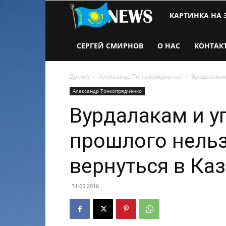
Новости
КАРТИНКА НА 
Казахстана
СЕРГЕЙ СМИРНОВ
О НАС
КОНТАК
Домой
Александр Тонкопрядченко
Вурдалакам
Александр Тонкопрядченко
Вурдалакам и у
прошлого нельз
вернуться в Ка
31.05.2016