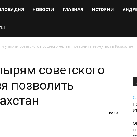
ЗЛОБУ ДНЯ
НОВОСТИ
ГЛАВНАЯ
ИСТОРИИ
АНДР
ТЫ
 и упырям советского прошлого нельзя позволить вернуться в Казахстан
пырям советского
я позволить
захстан
С
п
и
68
О
с
с