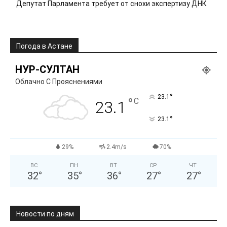
Депутат Парламента требует от снохи экспертизу ДНК
Погода в Астане
НУР-СУЛТАН
Облачно С Прояснениями
°
23.1
°
C
23.1
°
23.1
29%
2.4m/s
70%
ВС
ПН
ВТ
СР
ЧТ
32
°
35
°
36
°
27
°
27
°
Новости по дням