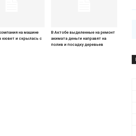
компания на машине
В Актобе выделенные на ремонт
в кювет и скрылась с
акимата деньги направят на
П
полив и посадку деревьев