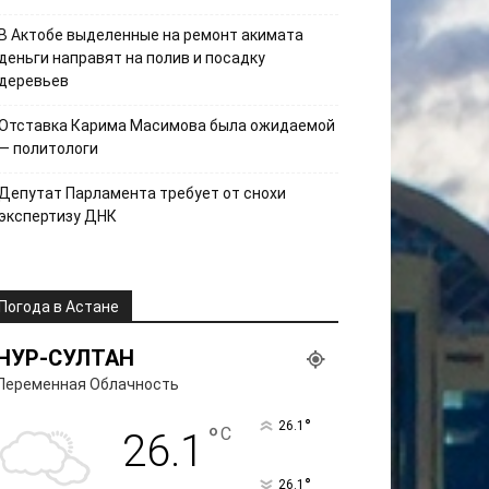
В Актобе выделенные на ремонт акимата
деньги направят на полив и посадку
деревьев
Отставка Карима Масимова была ожидаемой
— политологи
Депутат Парламента требует от снохи
экспертизу ДНК
Погода в Астане
НУР-СУЛТАН
Переменная Облачность
°
26.1
°
C
26.1
°
26.1