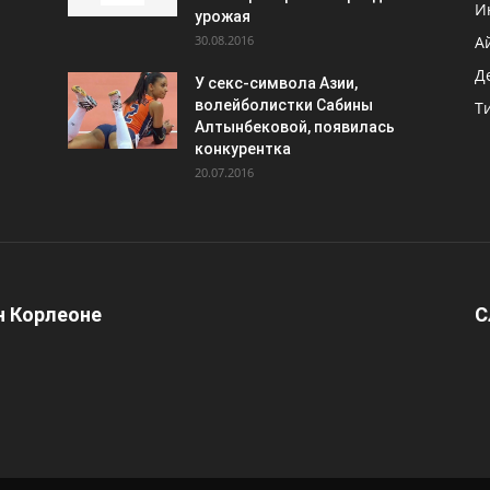
И
урожая
30.08.2016
А
Д
У секс-символа Азии,
волейболистки Сабины
Т
Алтынбековой, появилась
конкурентка
20.07.2016
 Корлеоне
С