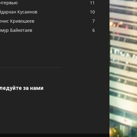
нтервью
11
йдархан Кусаинов
10
енис Кривошеев
7
имур Байкетаев
6
ледуйте за нами