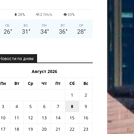
28%
2.7m/s
33%
СБ
ВС
ПН
ВТ
СР
26
°
31
°
34
°
36
°
28
°
Новости по дням
Август 2026
Пн
Вт
Ср
Чт
Пт
Сб
Вс
1
2
3
4
5
6
7
8
9
10
11
12
13
14
15
16
17
18
19
20
21
22
23