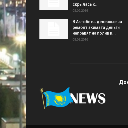
скрылась с...
08.09.2016
В Актобе выделенные на
ремонт акимата деньги
направят на полив и...
08.09.2016
Дон