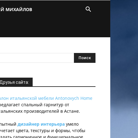
ЕЙ МИХАЙЛОВ
Друзья сайта:
алон итальянской мебели Antonovych Home
редлагает спальный гарнитур от
тальянских производителей в Астане.
пытный
дизайнер интерьера
умело
очетает цвета, текстуры и формы, чтобы
оздать гармоничное и функциональное