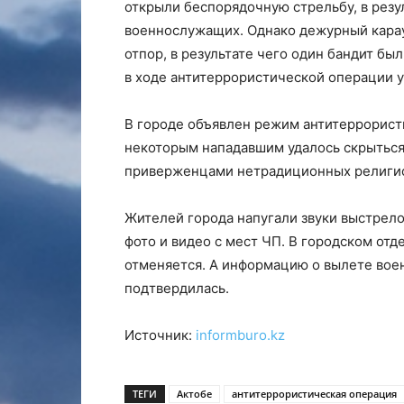
открыли беспорядочную стрельбу, в резу
военнослужащих. Однако дежурный карау
отпор, в результате чего один бандит бы
в ходе антитеррористической операции 
В городе объявлен режим антитеррорист
некоторым нападавшим удалось скрыться.
приверженцами нетрадиционных религио
Жителей города напугали звуки выстрело
фото и видео с мест ЧП. В городском отд
отменяется. А информацию о вылете вое
подтвердилась.
Источник:
informburo.kz
ТЕГИ
Актобе
антитеррористическая операция