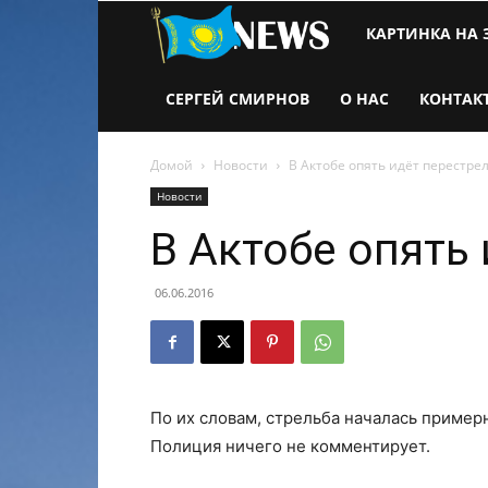
Новости
КАРТИНКА НА 
Казахстана
СЕРГЕЙ СМИРНОВ
О НАС
КОНТАК
Домой
Новости
В Актобе опять идёт перестре
Новости
В Актобе опять
06.06.2016
По их словам, стрельба началась примерн
Полиция ничего не комментирует.