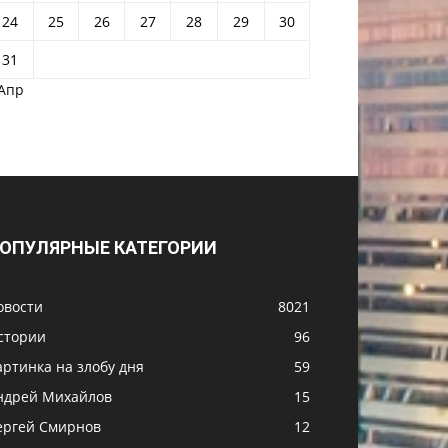
24
25
26
27
28
29
30
31
 Апр
ОПУЛЯРНЫЕ КАТЕГОРИИ
овости
8021
стории
96
артинка на злобу дня
59
ндрей Михайлов
15
ергей Смирнов
12