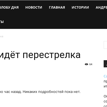
ЗЛОБУ ДНЯ
НОВОСТИ
ГЛАВНАЯ
ИСТОРИИ
АНДР
ТЫ
лка
 идёт перестрелка
64
С
п
и
о час назад. Никаких подробностей пока нет.
О
с
с