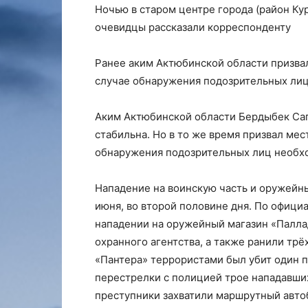
Ночью в старом центре города (район К
очевидцы рассказали корреcпонденту
Ранее аким Актюбинской области призва
случае обнаружения подозрительных лиц
Аким Актюбинской области Бердыбек Сап
стабильна. Но в то же время призвал мес
обнаружения подозрительных лиц необхо
Нападение на воинскую часть и оружейны
июня, во второй половине дня. По офиц
нападении на оружейный магазин «Паллад
охранного агентства, а также ранили трё
«Пантера» террористами был убит один п
перестрелки с полицией трое нападавши
преступники захватили маршрутный автоб