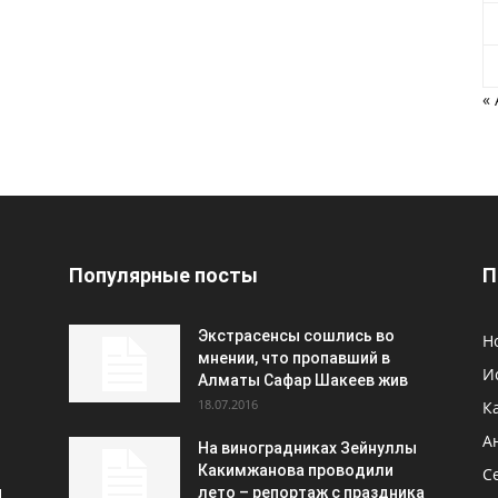
«
Популярные посты
П
Экстрасенсы сошлись во
Н
мнении, что пропавший в
И
Алматы Сафар Шакеев жив
18.07.2016
К
А
На виноградниках Зейнуллы
Какимжанова проводили
С
и
лето – репортаж с праздника