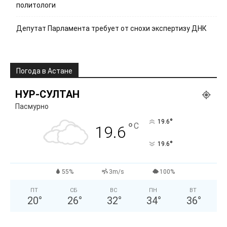
политологи
Депутат Парламента требует от снохи экспертизу ДНК
Погода в Астане
НУР-СУЛТАН
Пасмурно
°
19.6
°
C
19.6
°
19.6
55%
3m/s
100%
ПТ
СБ
ВС
ПН
ВТ
20
°
26
°
32
°
34
°
36
°