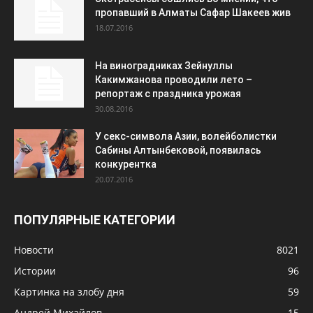
пропавший в Алматы Сафар Шакеев жив
18.07.2016
На виноградниках Зейнуллы
Какимжанова проводили лето –
репортаж с праздника урожая
30.08.2016
У секс-символа Азии, волейболистки
Сабины Алтынбековой, появилась
конкурентка
20.07.2016
ПОПУЛЯРНЫЕ КАТЕГОРИИ
Новости
8021
Истории
96
Картинка на злобу дня
59
Андрей Михайлов
15