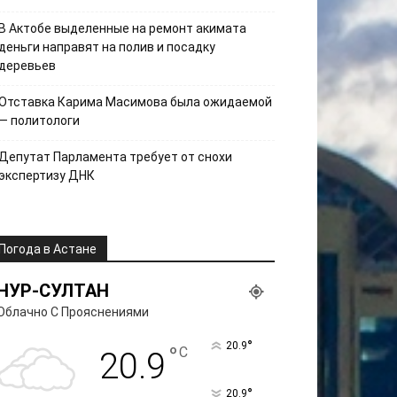
В Актобе выделенные на ремонт акимата
деньги направят на полив и посадку
деревьев
Отставка Карима Масимова была ожидаемой
— политологи
Депутат Парламента требует от снохи
экспертизу ДНК
Погода в Астане
НУР-СУЛТАН
Облачно С Прояснениями
°
20.9
°
C
20.9
°
20.9