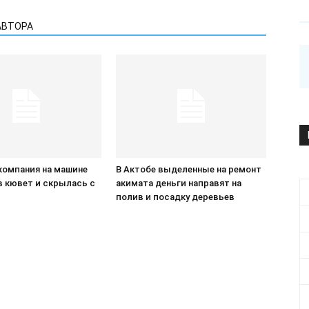
АВТОРА
компания на машине
В Актобе выделенные на ремонт
в кювет и скрылась с
акимата деньги направят на
П
полив и посадку деревьев