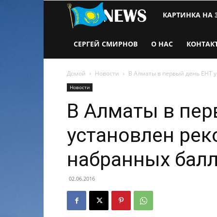
Новости
КАРТИНКА НА 
Казахстана
СЕРГЕЙ СМИРНОВ
О НАС
КОНТАК
Домой
Новости
В Алматы в первый день ЕНТ 
Новости
В Алматы в пер
установлен рек
набранных бал
02.06.2016