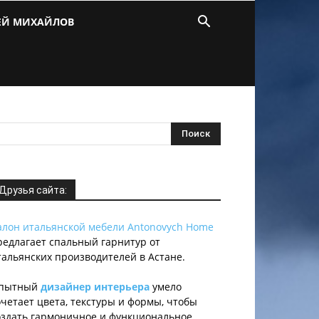
ЕЙ МИХАЙЛОВ
Друзья сайта:
алон итальянской мебели Antonovych Home
редлагает спальный гарнитур от
тальянских производителей в Астане.
пытный
дизайнер интерьера
умело
очетает цвета, текстуры и формы, чтобы
оздать гармоничное и функциональное