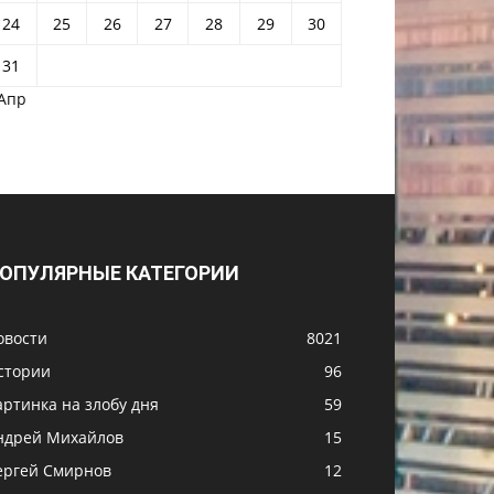
24
25
26
27
28
29
30
31
 Апр
ОПУЛЯРНЫЕ КАТЕГОРИИ
овости
8021
стории
96
артинка на злобу дня
59
ндрей Михайлов
15
ергей Смирнов
12