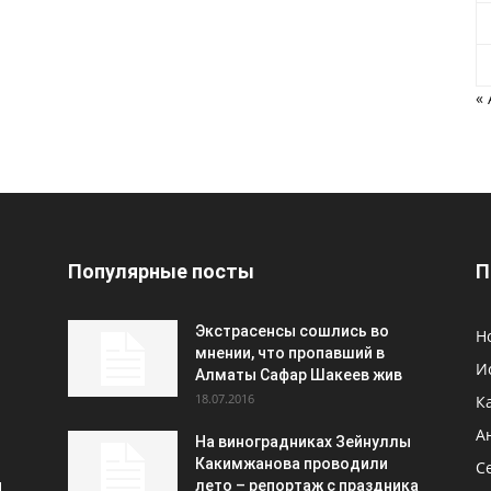
«
Популярные посты
П
Экстрасенсы сошлись во
Н
мнении, что пропавший в
И
Алматы Сафар Шакеев жив
18.07.2016
К
А
На виноградниках Зейнуллы
Какимжанова проводили
С
и
лето – репортаж с праздника