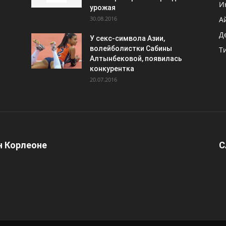
И
урожая
30.08.2016
А
Д
У секс-символа Азии,
волейболистки Сабины
Т
Алтынбековой, появилась
конкурентка
20.07.2016
 Корлеоне
С