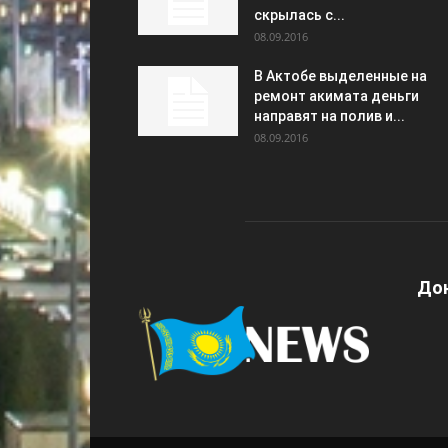
скрылась с...
08.09.2016
В Актобе выделенные на
ремонт акимата деньги
направят на полив и...
08.09.2016
Дон