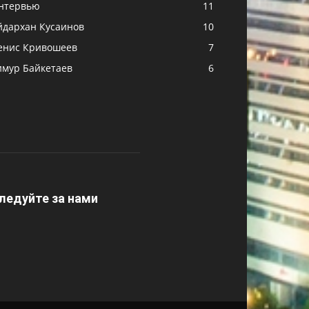
нтервью
11
йдархан Кусаинов
10
енис Кривошеев
7
имур Байкетаев
6
ледуйте за нами