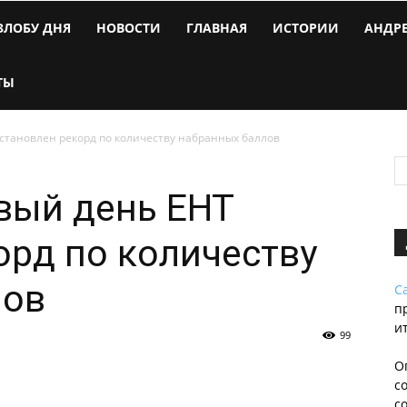
ЗЛОБУ ДНЯ
НОВОСТИ
ГЛАВНАЯ
ИСТОРИИ
АНДР
ТЫ
установлен рекорд по количеству набранных баллов
вый день ЕНТ
орд по количеству
лов
С
п
и
99
О
с
с