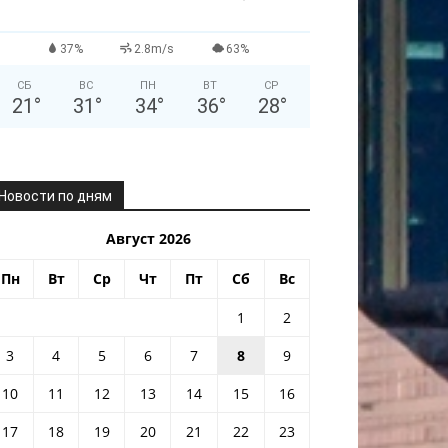
37%
2.8m/s
63%
СБ
ВС
ПН
ВТ
СР
21
°
31
°
34
°
36
°
28
°
Новости по дням
Август 2026
Пн
Вт
Ср
Чт
Пт
Сб
Вс
1
2
3
4
5
6
7
8
9
10
11
12
13
14
15
16
17
18
19
20
21
22
23