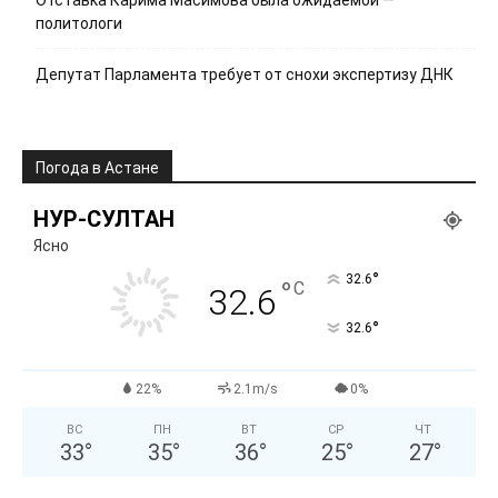
Отставка Карима Масимова была ожидаемой —
политологи
Депутат Парламента требует от снохи экспертизу ДНК
Погода в Астане
НУР-СУЛТАН
Ясно
°
32.6
°
C
32.6
°
32.6
22%
2.1m/s
0%
ВС
ПН
ВТ
СР
ЧТ
33
°
35
°
36
°
25
°
27
°