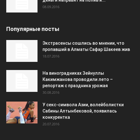
деньги направят на полив и...
08.09.2016
Популярные посты
Экстрасенсы сошлись во мнении, что
пропавший в Алматы Сафар Шакеев жив
18.07.2016
На виноградниках Зейнуллы
Какимжанова проводили лето –
репортаж с праздника урожая
30.08.2016
У секс-символа Азии, волейболистки
Сабины Алтынбековой, появилась
конкурентка
20.07.2016