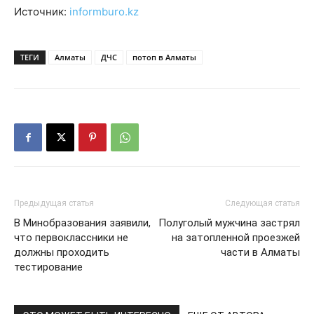
Источник:
informburo.kz
ТЕГИ
Алматы
ДЧС
потоп в Алматы
Предыдущая статья
Следующая статья
В Минобразования заявили,
Полуголый мужчина застрял
что первоклассники не
на затопленной проезжей
должны проходить
части в Алматы
тестирование