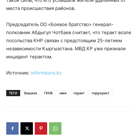
такой силы, что его услышали жители удалённых от
места происшествия районов.
Председатель ОО «Боевое братство» генерал-
полковник Абдыгул Чотбаев считает, что теракт возле
посольства КНР связан с предстоящим 25-летием
независимости Кыргызстана. МВД КР уже признали
инцидент терактом.
Источник:
informburo.kz
ТЕГИ
Бишкек
ГКНБ
имя
теракт
террорист