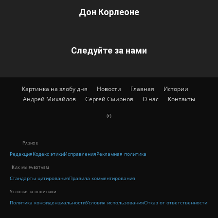
Дон Корлеоне
Следуйте за нами
Картинка на злобу дня
Новости
Главная
Истории
Андрей Михайлов
Сергей Смирнов
О нас
Контакты
©
Разное
Редакция
Кодекс этики
Исправления
Рекламная политика
Как мы работаем
Стандарты цитирования
Правила комментирования
Условия и политики
Политика конфиденциальности
Условия использования
Отказ от ответственности