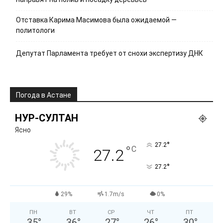
Отставка Карима Масимова была ожидаемой —
политологи
Депутат Парламента требует от снохи экспертизу ДНК
Погода в Астане
НУР-СУЛТАН
Ясно
°
27.2
°
C
27.2
°
27.2
29%
1.7m/s
0%
ПН
ВТ
СР
ЧТ
ПТ
35
°
36
°
27
°
26
°
30
°