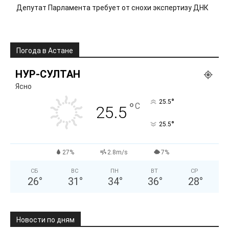
Депутат Парламента требует от снохи экспертизу ДНК
Погода в Астане
НУР-СУЛТАН
Ясно
°
25.5
°
C
25.5
°
25.5
27%
2.8m/s
7%
СБ
ВС
ПН
ВТ
СР
26
°
31
°
34
°
36
°
28
°
Новости по дням