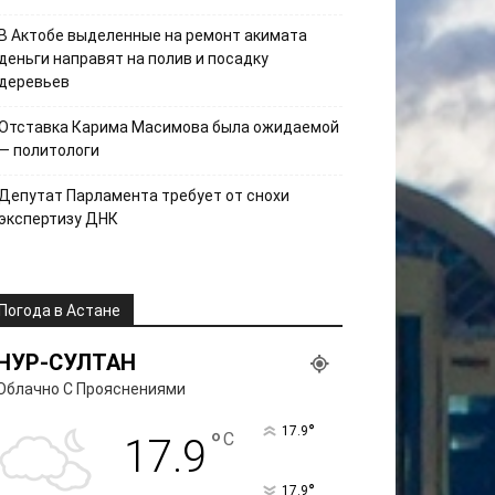
В Актобе выделенные на ремонт акимата
деньги направят на полив и посадку
деревьев
Отставка Карима Масимова была ожидаемой
— политологи
Депутат Парламента требует от снохи
экспертизу ДНК
Погода в Астане
НУР-СУЛТАН
Облачно С Прояснениями
°
17.9
°
C
17.9
°
17.9