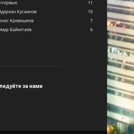
нтервью
11
йдархан Кусаинов
10
енис Кривошеев
7
имур Байкетаев
6
ледуйте за нами