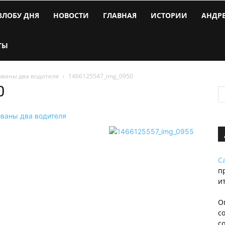
ЗЛОБУ ДНЯ
НОВОСТИ
ГЛАВНАЯ
ИСТОРИИ
АНДР
ТЫ
ованы два водителя
1466125547_img_0950
0
С
п
и
О
с
с