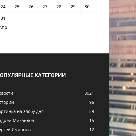
24
25
26
27
28
29
30
31
 Апр
ОПУЛЯРНЫЕ КАТЕГОРИИ
овости
8021
стории
96
артинка на злобу дня
59
ндрей Михайлов
15
ергей Смирнов
12