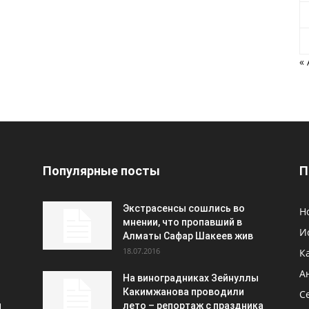
«
Популярные посты
П
Экстрасенсы сошлись во
Н
мнении, что пропавший в
И
Алматы Сафар Шакеев жив
18.07.2016
К
А
На виноградниках Зейнуллы
Какимжанова проводили
С
и
лето – репортаж с праздника