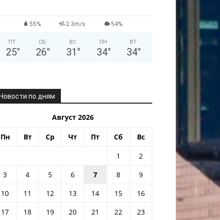
55%
2.3m/s
54%
ПТ
СБ
ВС
ПН
ВТ
25
°
26
°
31
°
34
°
34
°
Новости по дням
Август 2026
Пн
Вт
Ср
Чт
Пт
Сб
Вс
1
2
3
4
5
6
7
8
9
10
11
12
13
14
15
16
17
18
19
20
21
22
23