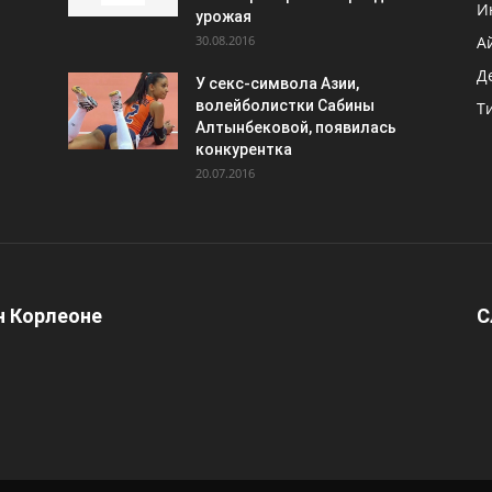
И
урожая
30.08.2016
А
Д
У секс-символа Азии,
волейболистки Сабины
Т
Алтынбековой, появилась
конкурентка
20.07.2016
 Корлеоне
С