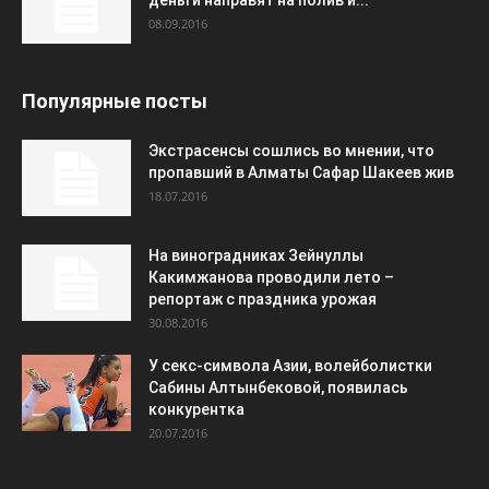
деньги направят на полив и...
08.09.2016
Популярные посты
Экстрасенсы сошлись во мнении, что
пропавший в Алматы Сафар Шакеев жив
18.07.2016
На виноградниках Зейнуллы
Какимжанова проводили лето –
репортаж с праздника урожая
30.08.2016
У секс-символа Азии, волейболистки
Сабины Алтынбековой, появилась
конкурентка
20.07.2016