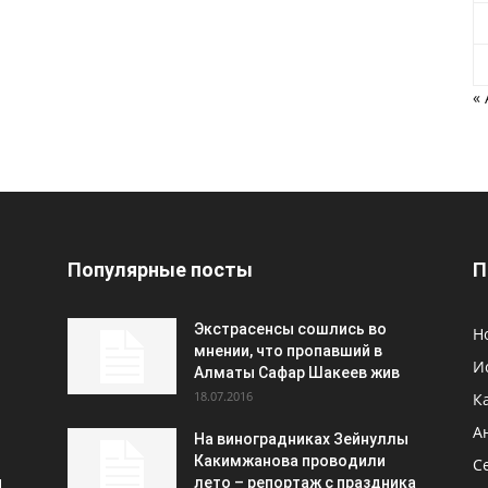
«
Популярные посты
П
Экстрасенсы сошлись во
Н
мнении, что пропавший в
И
Алматы Сафар Шакеев жив
18.07.2016
К
А
На виноградниках Зейнуллы
Какимжанова проводили
С
и
лето – репортаж с праздника