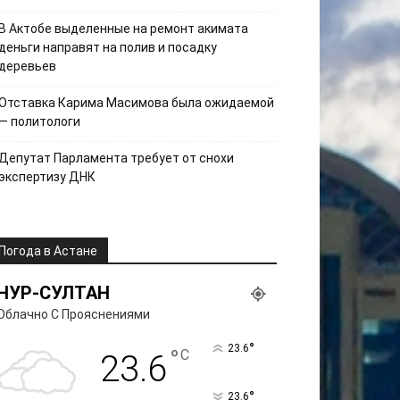
В Актобе выделенные на ремонт акимата
деньги направят на полив и посадку
деревьев
Отставка Карима Масимова была ожидаемой
— политологи
Депутат Парламента требует от снохи
экспертизу ДНК
Погода в Астане
НУР-СУЛТАН
Облачно С Прояснениями
°
23.6
°
C
23.6
°
23.6