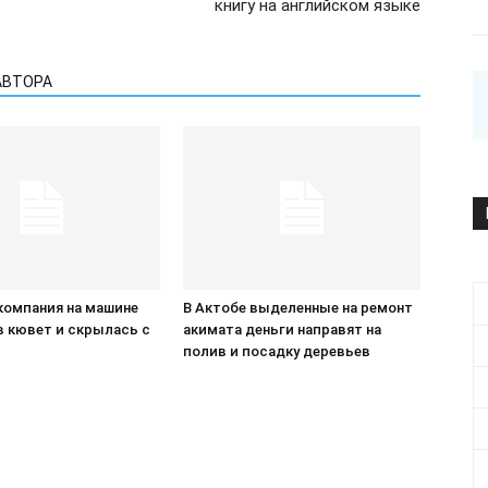
книгу на английском языке
АВТОРА
компания на машине
В Актобе выделенные на ремонт
в кювет и скрылась с
акимата деньги направят на
П
полив и посадку деревьев