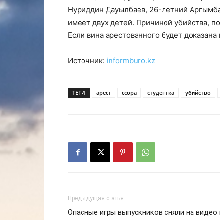
Нуриддин Дауылбаев, 26-летний Аргымбае
имеет двух детей. Причиной убийства, по
Если вина арестованного будет доказана в
Источник:
informburo.kz
ТЕГИ
арест
ссора
студентка
убийство
Предыдущая статья
Опасные игры выпускников сняли на видео 