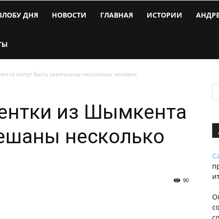
ЗЛОБУ ДНЯ
НОВОСТИ
ГЛАВНАЯ
ИСТОРИИ
АНДР
ТЫ
кента могут быть замешаны несколько человек
дентки из Шымкента
мешаны несколько
С
п
и
90
О
с
с