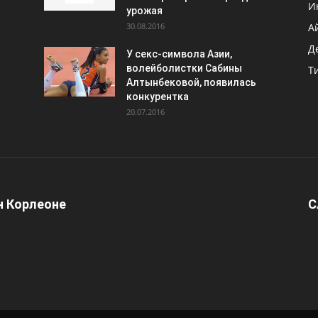
И
урожая
30.08.2016
А
Д
У секс-символа Азии,
волейболистки Сабины
Т
Алтынбековой, появилась
конкурентка
20.07.2016
 Корлеоне
С