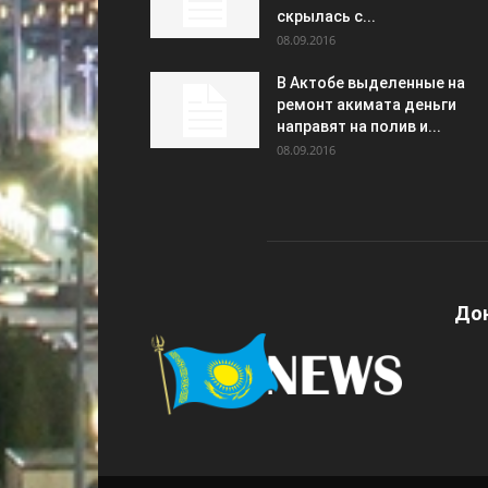
скрылась с...
08.09.2016
В Актобе выделенные на
ремонт акимата деньги
направят на полив и...
08.09.2016
Дон