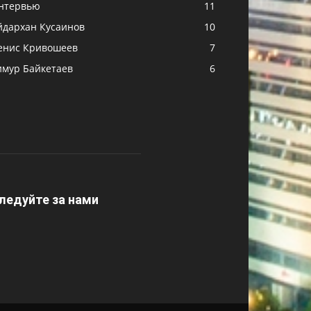
нтервью
11
йдархан Кусаинов
10
енис Кривошеев
7
имур Байкетаев
6
ледуйте за нами