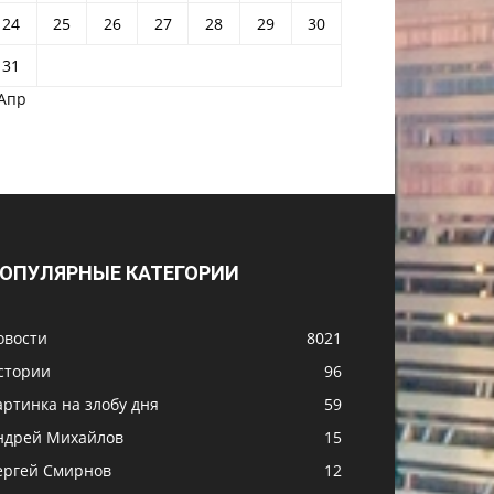
24
25
26
27
28
29
30
31
 Апр
ОПУЛЯРНЫЕ КАТЕГОРИИ
овости
8021
стории
96
артинка на злобу дня
59
ндрей Михайлов
15
ергей Смирнов
12