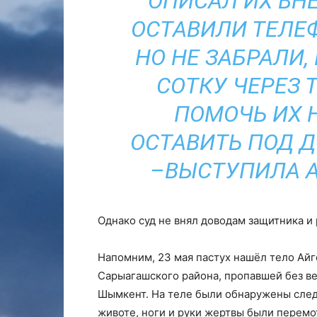
ОПИСАЛ ИХ ВН
ОСТАВИЛИ ТЕЛЕФ
НО НЕ ЗАБРАЛИ
СОТКУ ЧЕРЕЗ 
ПОМОЧЬ ИХ 
ОСТАВИТЬ ПОД 
–ВЫСТУПИЛА А
Однако суд не внял доводам защитника и
Напомним, 23 мая пастух нашёл тело Айг
Сарыагашского района, пропавшей без вес
Шымкент. На теле были обнаружены следы
животе, ноги и руки жертвы были перем