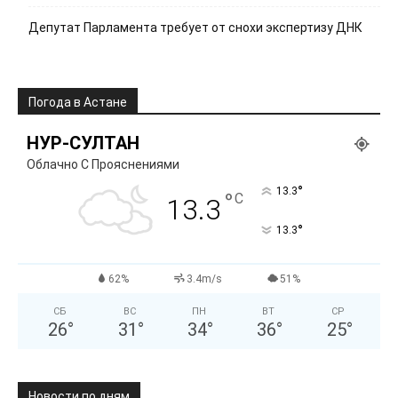
Депутат Парламента требует от снохи экспертизу ДНК
Погода в Астане
НУР-СУЛТАН
Облачно С Прояснениями
°
13.3
°
C
13.3
°
13.3
62%
3.4m/s
51%
СБ
ВС
ПН
ВТ
СР
26
°
31
°
34
°
36
°
25
°
Новости по дням