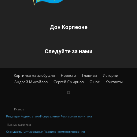
Дон Корлеоне
Следуйте за нами
Картинка на злобу дня
Новости
Главная
Истории
Андрей Михайлов
Сергей Смирнов
О нас
Контакты
©
Разное
Редакция
Кодекс этики
Исправления
Рекламная политика
Как мы работаем
Стандарты цитирования
Правила комментирования