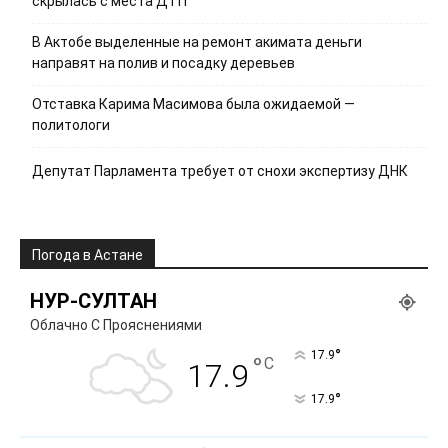
скрылась с места ДТП
В Актобе выделенные на ремонт акимата деньги
направят на полив и посадку деревьев
Отставка Карима Масимова была ожидаемой —
политологи
Депутат Парламента требует от снохи экспертизу ДНК
Погода в Астане
НУР-СУЛТАН
Облачно С Прояснениями
°
17.9
°
C
17.9
°
17.9