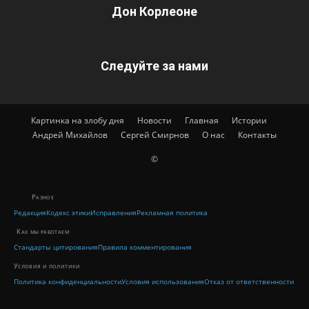
Дон Корлеоне
Следуйте за нами
Картинка на злобу дня
Новости
Главная
Истории
Андрей Михайлов
Сергей Смирнов
О нас
Контакты
©
Разное
Редакция
Кодекс этики
Исправления
Рекламная политика
Как мы работаем
Стандарты цитирования
Правила комментирования
Условия и политики
Политика конфиденциальности
Условия использования
Отказ от ответственности