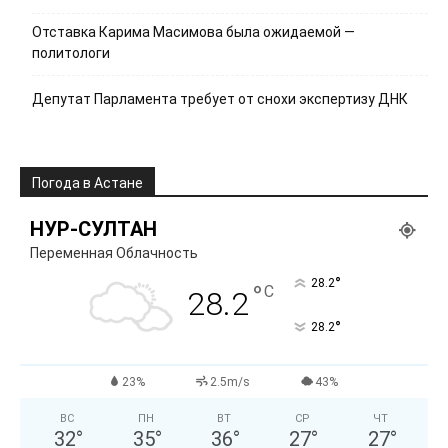
Отставка Карима Масимова была ожидаемой —
политологи
Депутат Парламента требует от снохи экспертизу ДНК
Погода в Астане
НУР-СУЛТАН
Переменная Облачность
°
28.2
°
C
28.2
°
28.2
23%
2.5m/s
43%
ВС
ПН
ВТ
СР
ЧТ
32
°
35
°
36
°
27
°
27
°