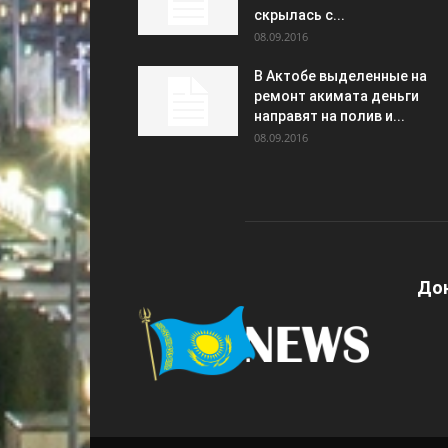
скрылась с...
08.09.2016
В Актобе выделенные на
ремонт акимата деньги
направят на полив и...
08.09.2016
Дон