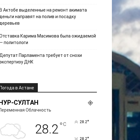
В Актобе выделенные на ремонт акимата
деньги направят на полив и посадку
деревьев
Отставка Карима Масимова была ожидаемой
— политологи
Депутат Парламента требует от снохи
экспертизу ДНК
Погода в Астане
НУР-СУЛТАН
Переменная Облачность
°
28.2
°
C
28.2
°
28.2