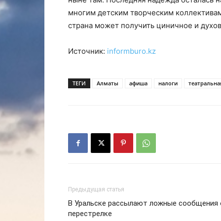
многим детским творческим коллективам 
страна может получить циничное и дух
Источник:
informburo.kz
ТЕГИ
Алматы
афиша
налоги
театральна
Предыдущая статья
В Уральске рассылают ложные сообщения 
перестрелке