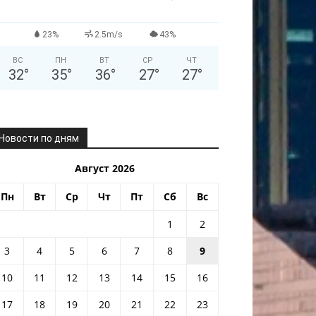
23%
2.5m/s
43%
ВС
ПН
ВТ
СР
ЧТ
32
°
35
°
36
°
27
°
27
°
Новости по дням
Август 2026
Пн
Вт
Ср
Чт
Пт
Сб
Вс
1
2
3
4
5
6
7
8
9
10
11
12
13
14
15
16
17
18
19
20
21
22
23