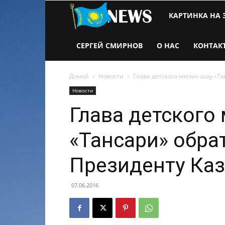
Новости
КАРТИНКА НА 
Казахстана
СЕРГЕЙ СМИРНОВ
О НАС
КОНТАК
Домой
Новости
Глава детского мюзик-шоу «Та
Новости
Глава детского
«Тансари» обра
Президенту Каз
07.06.2016