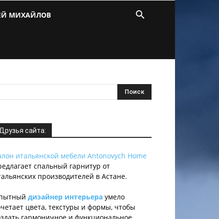
ЕЙ МИХАЙЛОВ
Друзья сайта:
алон итальянской мебели Antonovych Home
редлагает спальный гарнитур от
тальянских производителей в Астане.
пытный
дизайнер интерьера
умело
очетает цвета, текстуры и формы, чтобы
оздать гармоничное и функциональное