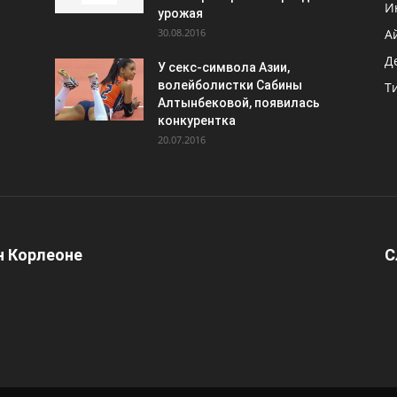
И
урожая
30.08.2016
А
Д
У секс-символа Азии,
волейболистки Сабины
Т
Алтынбековой, появилась
конкурентка
20.07.2016
 Корлеоне
С