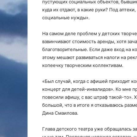
пустующих социальных объектов, бывшие
куда их отдают, в какие руки? Под аптеки,
социальные нужды».
На самом деле проблем у детских творче
взвинчивают стоимость аренды, хотя за
благотворительные. Если даже вход на к
этому мешают развиваться налоги на рек
копеечку творческим коллективам.
«Был случай, когда с афишей приходит к
концерт для детей-инвалидов». Ко мне пр
повесили афишу, с вас штраф такой-то». Х
большой, что в итоге я отказываюсь разм
Дина Смаилова.
Глава детского театра уже обращалась з
ныне там. Последняя надежда осталась на