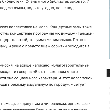
 библиотеки. Очень много библиотек закрыто. И
 под магазины, под что угодно, но не под
ских коллективов не мало. Концертные залы тоже
частую концертные программы мюзик-шоу «Тансари»
онцерт платный, то сумма минимальная. Плюс к
ламу. Афиша о предстоящем событии обходится в
омиссия, на афише написано: «Благотворительный
иходят и говорят: «Вы в незаконном месте
отя она социального характера. А этот налог такой
ещать рекламу визуальную по городу», – сетует
а помощью к депуттам и чиновникам, однако воз и
 главу государства.Если ситуация не изменится,