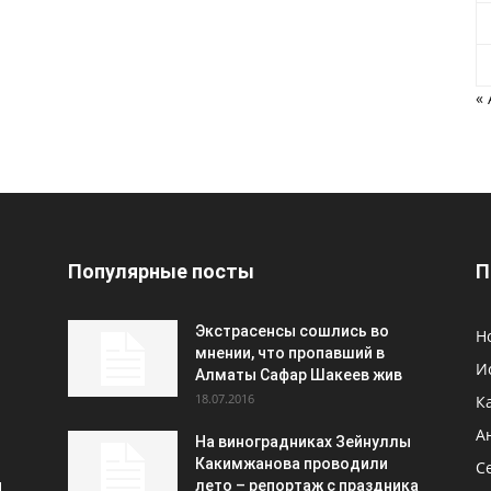
«
Популярные посты
П
Экстрасенсы сошлись во
Н
мнении, что пропавший в
И
Алматы Сафар Шакеев жив
18.07.2016
К
А
На виноградниках Зейнуллы
Какимжанова проводили
С
и
лето – репортаж с праздника