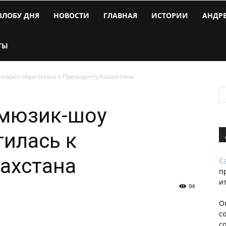
ЗЛОБУ ДНЯ
НОВОСТИ
ГЛАВНАЯ
ИСТОРИИ
АНДР
ТЫ
нсари» обратилась к Президенту Казахстана
 мюзик-шоу
тилась к
ахстана
С
п
и
94
О
с
с