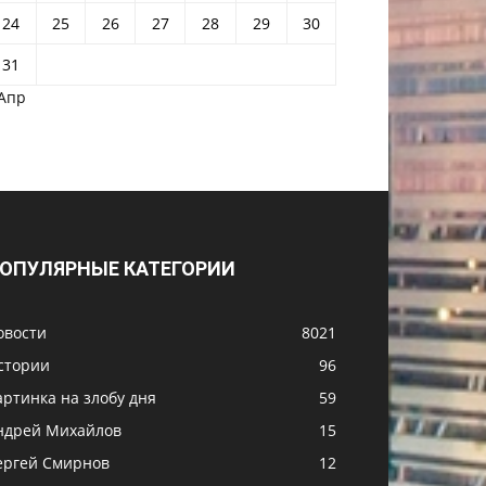
24
25
26
27
28
29
30
31
 Апр
ОПУЛЯРНЫЕ КАТЕГОРИИ
овости
8021
стории
96
артинка на злобу дня
59
ндрей Михайлов
15
ергей Смирнов
12