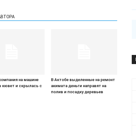
АВТОРА
компания на машине
В Актобе выделенные на ремонт
в кювет и скрылась с
акимата деньги направят на
П
полив и посадку деревьев