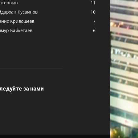
нтервью
11
йдархан Кусаинов
10
енис Кривошеев
7
имур Байкетаев
6
ледуйте за нами