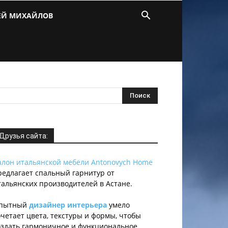
ЕЙ МИХАЙЛОВ
Друзья сайта:
алон итальянской мебели Antonovych Home
редлагает спальный гарнитур от
тальянских производителей в Астане.
пытный
дизайнер интерьера
умело
очетает цвета, текстуры и формы, чтобы
оздать гармоничное и функциональное