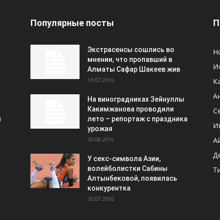
Популярные посты
П
Экстрасенсы сошлись во
Н
мнении, что пропавший в
И
Алматы Сафар Шакеев жив
18.07.2016
К
А
На виноградниках Зейнуллы
Какимжанова проводили
С
и
лето – репортаж с праздника
И
урожая
30.08.2016
А
Д
У секс-символа Азии,
волейболистки Сабины
Т
Алтынбековой, появилась
конкурентка
20.07.2016