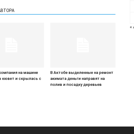
АВТОРА
«
компания на машине
В Актобе выделенные на ремонт
в кювет и скрылась с
акимата деньги направят на
П
полив и посадку деревьев