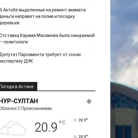
В Актобе выделенные на ремонт акимата
деньги направят на полив и посадку
деревьев
Отставка Карима Масимова была ожидаемой
— политологи
Депутат Парламента требует от снохи
экспертизу ДНК
Погода в Астане
НУР-СУЛТАН
Облачно С Прояснениями
°
20.9
°
C
20.9
°
20.9