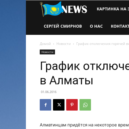
Новости
КАРТИНКА НА 
Казахстана
СЕРГЕЙ СМИРНОВ
О НАС
КОНТАК
Домой
Новости
График отключения горячей в
Новости
График отключе
в Алматы
01.06.2016
Алматинцам придётся на некоторое время 