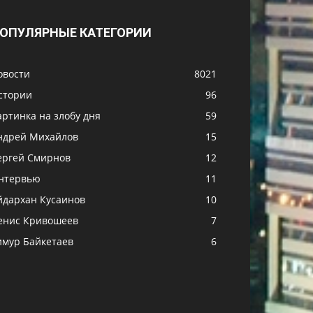
ОПУЛЯРНЫЕ КАТЕГОРИИ
овости
8021
стории
96
артинка на злобу дня
59
ндрей Михайлов
15
ергей Смирнов
12
нтервью
11
йдархан Кусаинов
10
енис Кривошеев
7
имур Байкетаев
6