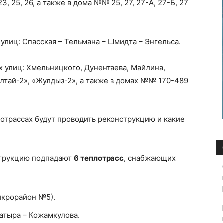
1-А, 23, 25, 26, а также в дома №№ 25, 27, 27-А, 27-Б, 27
 улиц: Спасская – Тельмана – Шмидта – Энгельса.
х улиц: Хмельницкого, Дунентаева, Майлина,
Алтай-2», «Жулдыз-2», а также в домах №№ 170-489
лотрассах будут проводить реконструкцию и какие
струкцию подпадают
6 теплотрасс
, снабжающих
икрорайон №5).
атыра – Кожамкулова.