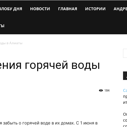
ЗЛОБУ ДНЯ
НОВОСТИ
ГЛАВНАЯ
ИСТОРИИ
АНДР
ТЫ
оды в Алматы
ния горячей воды
С
184
п
и
О
с
забыть о горячей воде в их домах. С 1 июня в
с