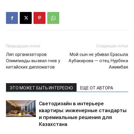
Предыдущая статья
Следующая статья
Ляп организаторов
Мой сын не убивал Ерасыла
Олимпиады вызвал гнев у
Аубакирова — отец Нурбека
китайских дипломатов
Ажимбая
ЭТО МОЖЕТ БЫТЬ ИНТЕРЕСНО
ЕЩЕ ОТ АВТОРА
Светодизайн в интерьере
квартиры: инженерные стандарты
и премиальные решения для
Казахстана