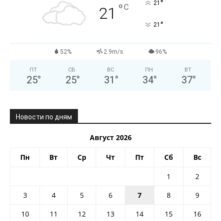
°
21
°
C
21
°
21
52%
2.9m/s
96%
ПТ
СБ
ВС
ПН
ВТ
25
°
25
°
31
°
34
°
37
°
Новости по дням
Август 2026
Пн
Вт
Ср
Чт
Пт
Сб
Вс
1
2
3
4
5
6
7
8
9
10
11
12
13
14
15
16