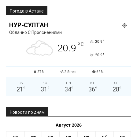
Погода в Астане
НУР-СУЛТАН
Облачно С Прояснениями
°
20.9
°
C
20.9
°
20.9
37%
2.8m/s
63%
СБ
ВС
ПН
ВТ
СР
21
°
31
°
34
°
36
°
28
°
Новости по дням
Август 2026