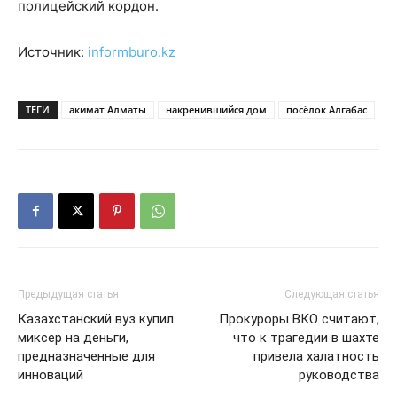
полицейский кордон.
Источник:
informburo.kz
ТЕГИ
акимат Алматы
накренившийся дом
посёлок Алгабас
Предыдущая статья
Следующая статья
Казахстанский вуз купил
Прокуроры ВКО считают,
миксер на деньги,
что к трагедии в шахте
предназначенные для
привела халатность
инноваций
руководства