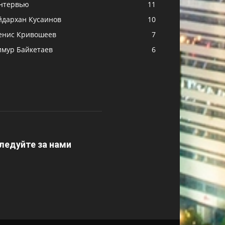
нтервью
11
йдархан Кусаинов
10
енис Кривошеев
7
имур Байкетаев
6
ледуйте за нами