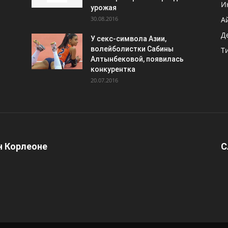
И
урожая
30.08.2016
А
Д
У секс-символа Азии,
волейболистки Сабины
Т
Алтынбековой, появилась
конкурентка
20.07.2016
 Корлеоне
С