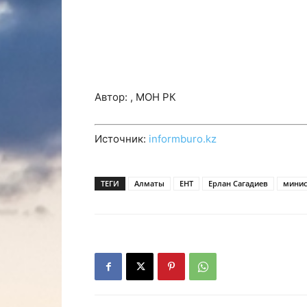
Автор: , МОН РК
Источник:
informburo.kz
ТЕГИ
Алматы
ЕНТ
Ерлан Сагадиев
минис