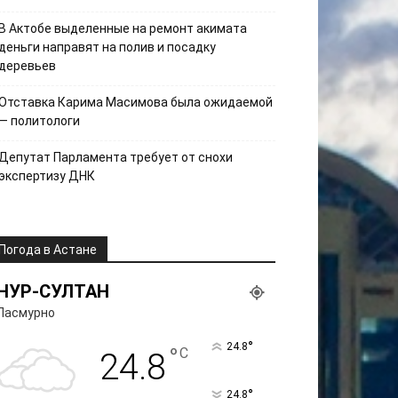
В Актобе выделенные на ремонт акимата
деньги направят на полив и посадку
деревьев
Отставка Карима Масимова была ожидаемой
— политологи
Депутат Парламента требует от снохи
экспертизу ДНК
Погода в Астане
НУР-СУЛТАН
Пасмурно
°
24.8
°
C
24.8
°
24.8