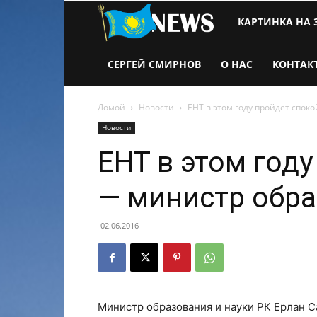
Новости
КАРТИНКА НА 
Казахстана
СЕРГЕЙ СМИРНОВ
О НАС
КОНТАК
Домой
Новости
ЕНТ в этом году пройдёт спо
Новости
ЕНТ в этом год
— министр обр
02.06.2016
Министр образования и науки РК Ерлан С