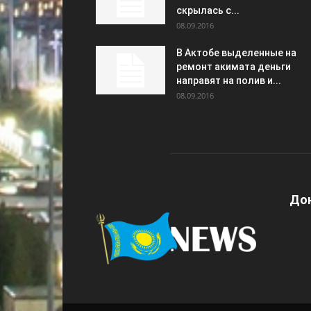
скрылась с...
08.09.2016
В Актобе выделенные на
ремонт акимата деньги
направят на полив и...
08.09.2016
Дон