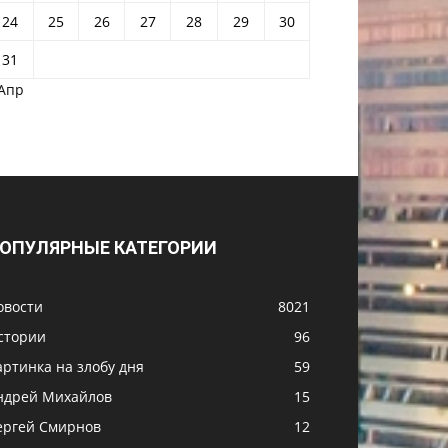
24
25
26
27
28
29
30
31
 Апр
ОПУЛЯРНЫЕ КАТЕГОРИИ
овости
8021
стории
96
артинка на злобу дня
59
ндрей Михайлов
15
ергей Смирнов
12