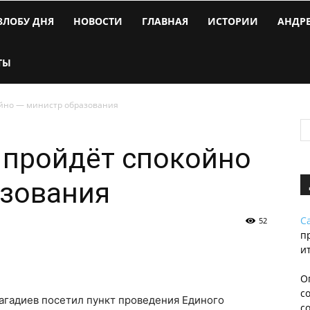
ЗЛОБУ ДНЯ
НОВОСТИ
ГЛАВНАЯ
ИСТОРИИ
АНДР
ТЫ
койно — министр образования
у пройдёт спокойно
азования
С
52
п
и
О
с
агадиев посетил пункт проведения Единого
с