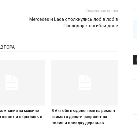
Следующая статья
е
Mercedes и Lada столкнулись лоб в лоб в
Павлодаре: погибли двое
АВТОРА
компания на машине
В Актобе выделенные на ремонт
в кювет и скрылась с
акимата деньги направят на
П
полив и посадку деревьев