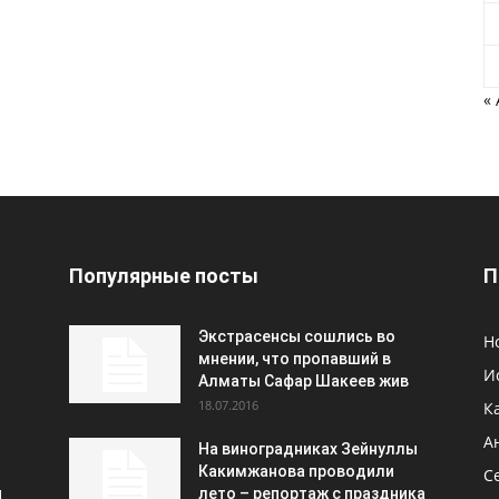
«
Популярные посты
П
Экстрасенсы сошлись во
Н
мнении, что пропавший в
И
Алматы Сафар Шакеев жив
18.07.2016
К
А
На виноградниках Зейнуллы
Какимжанова проводили
С
и
лето – репортаж с праздника