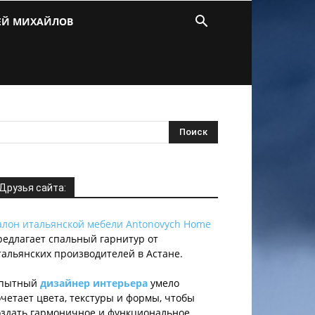
ЕЙ МИХАЙЛОВ
Друзья сайта:
алон итальянской мебели Antonovych Home
редлагает спальный гарнитур от
тальянских производителей в Астане.
пытный
дизайнер интерьера
умело
очетает цвета, текстуры и формы, чтобы
оздать гармоничное и функциональное