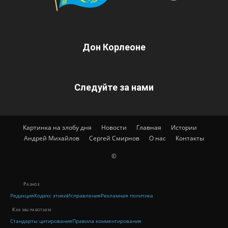
Дон Корлеоне
Следуйте за нами
Картинка на злобу дня
Новости
Главная
Истории
Андрей Михайлов
Сергей Смирнов
О нас
Контакты
©
Разное
Редакция
Кодекс этики
Исправления
Рекламная политика
Как мы работаем
Стандарты цитирования
Правила комментирования