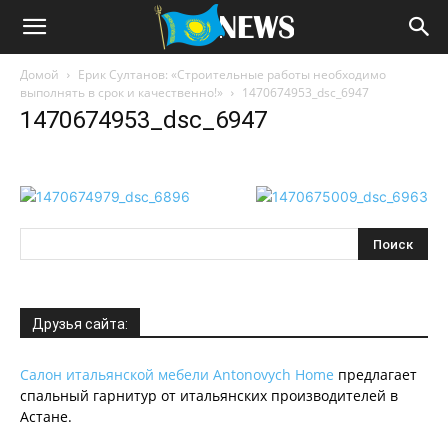
Домой
Ерик Султанов: «Строительные работы необходимо
выполнять в срок и качественно!»
1470674953_dsc_6947
1470674953_dsc_6947
Друзья сайта:
Салон итальянской мебели Antonovych Home
предлагает
спальный гарнитур от итальянских производителей в
Астане.