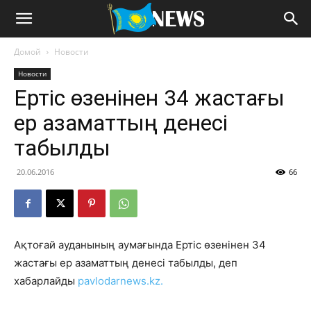
Домой
Новости
Новости
Ертіс өзенінен 34 жастағы
ер азаматтың денесі
табылды
20.06.2016
66
Ақтоғай ауданының аумағында Ертіс өзенінен 34
жастағы ер азаматтың денесі табылды, деп
хабарлайды
pavlodarnews.kz.