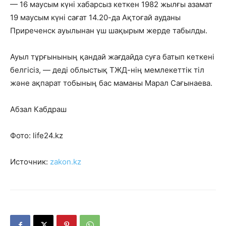
— 16 маусым күні хабарсыз кеткен 1982 жылғы азамат
19 маусым күні сағат 14.20-да Ақтоғай ауданы
Приреченск ауылынан үш шақырым жерде табылды.
Ауыл тұрғынының қандай жағдайда суға батып кеткені
белгісіз, — деді облыстық ТЖД-нің мемлекеттік тіл
және ақпарат тобының бас маманы Марал Сағынаева.
Абзал Кабдраш
Фото: life24.kz
Источник:
zakon.kz