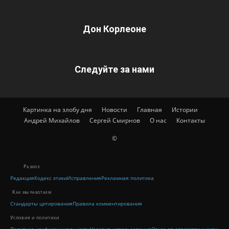
Дон Корлеоне
Следуйте за нами
Картинка на злобу дня
Новости
Главная
Истории
Андрей Михайлов
Сергей Смирнов
О нас
Контакты
©
Разное
Редакция
Кодекс этики
Исправления
Рекламная политика
Как мы работаем
Стандарты цитирования
Правила комментирования
Условия и политики