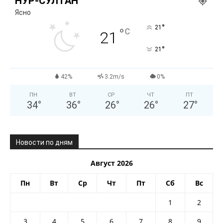
НУР-СУЛТАН
Ясно
°
21
°
C
21
°
21
42%
3.2m/s
0%
ПН
ВТ
СР
ЧТ
ПТ
34
°
36
°
26
°
26
°
27
°
Новости по дням
Август 2026
Пн
Вт
Ср
Чт
Пт
Сб
Вс
1
2
3
4
5
6
7
8
9