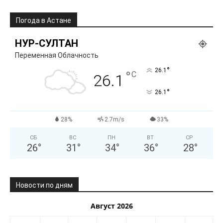
Погода в Астане
НУР-СУЛТАН
Переменная Облачность
°
26.1
°
C
26.1
°
26.1
28%
2.7m/s
33%
СБ
ВС
ПН
ВТ
СР
26
°
31
°
34
°
36
°
28
°
Новости по дням
Август 2026