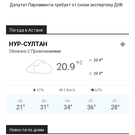
Депутат Парламента требует от снохи экспертизу ДНК
Погода в Астане
НУР-СУЛТАН
Облачно С Прояснениями
°
20.9
°
C
20.9
°
20.9
37%
2.8m/s
63%
СБ
ВС
ПН
ВТ
СР
21
°
31
°
34
°
36
°
28
°
Новости по дням