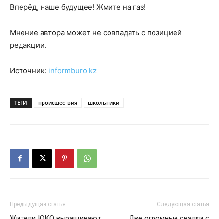
Вперёд, наше будущее! Жмите на газ!
Мнение автора может не совпадать с позицией
редакции.
Источник:
informburo.kz
ТЕГИ
происшествия
школьники
Предыдущая статья
Следующая статья
Жители ЮКО выращивают
Две огромные свалки с