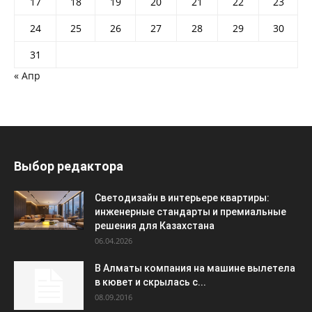
17
18
19
20
21
22
23
24
25
26
27
28
29
30
31
« Апр
Выбор редактора
Светодизайн в интерьере квартиры:
инженерные стандарты и премиальные
решения для Казахстана
06.04.2026
В Алматы компания на машине вылетела
в кювет и скрылась с...
08.09.2016