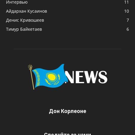
Интервью
11
Айдархан Кусаинов
10
Денис Кривошеев
7
Тимур Байкетаев
6
Дон Корлеоне
Следуйте за нами