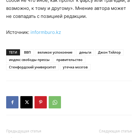
собой не что иное, как пролог к фарсу или трагедии, а
возможно, к тому и другому». Мнение автора может
не совпадать с позицией редакции.
Источник:
informburo.kz
ТЕГИ
ВВП
великое успокоение
деньги
Джон Тэйлор
индекс свободы прессы
правительство
Стенфордский университет
утечка мозгов
Предыдущая статья
Следующая статья