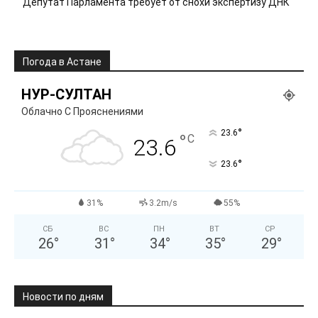
Депутат Парламента требует от снохи экспертизу ДНК
Погода в Астане
НУР-СУЛТАН
Облачно С Прояснениями
°
23.6
°
C
23.6
°
23.6
31%
3.2m/s
55%
СБ
ВС
ПН
ВТ
СР
26
°
31
°
34
°
35
°
29
°
Новости по дням