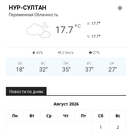
НУР-СУЛТАН
Переменная Облачность
°
17.7
°
C
17.7
°
17.7
43%
2.3m/s
27%
СБ
ВС
ПН
ВТ
СР
18
°
32
°
35
°
37
°
27
°
Новости по дням
Август 2026
Пн
Вт
Ср
Чт
Пт
Сб
Вс
1
2