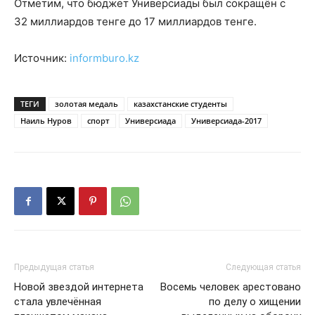
Отметим, что бюджет Универсиады был сокращён с
32 миллиардов тенге до 17 миллиардов тенге.
Источник:
informburo.kz
ТЕГИ
золотая медаль
казахстанские студенты
Наиль Нуров
спорт
Универсиада
Универсиада-2017
Предыдущая статья
Следующая статья
Новой звездой интернета
Восемь человек арестовано
стала увлечённая
по делу о хищении