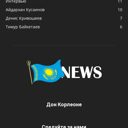
Интервью
11
Айдархан Кусаинов
10
Денис Кривошеев
7
Тимур Байкетаев
6
Дон Корлеоне
Следуйте за нами