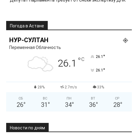
Депутат Парламента требует от снохи экспертизу ДНК
Погода в Астане
НУР-СУЛТАН
Переменная Облачность
°
26.1
°
C
26.1
°
26.1
28%
2.7m/s
33%
СБ
ВС
ПН
ВТ
СР
26
°
31
°
34
°
36
°
28
°
Новости по дням