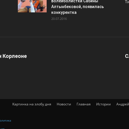
волейболистки Сабины
Т
Алтынбековой, появилась
конкурентка
20.07.2016
 Корлеоне
С
Картинка на злобу дня
Новости
Главная
Истории
Андрей
олитика
ния