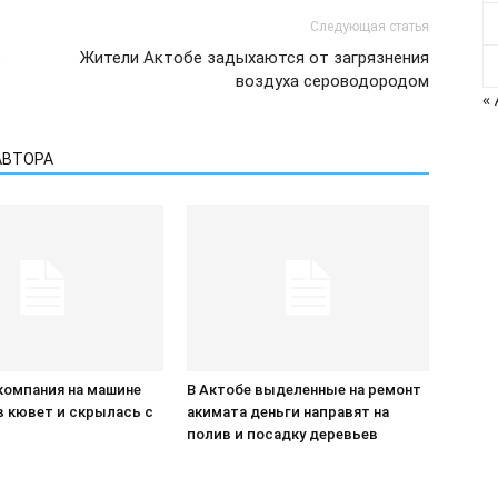
Следующая статья
в
Жители Актобе задыхаются от загрязнения
воздуха сероводородом
«
АВТОРА
компания на машине
В Актобе выделенные на ремонт
в кювет и скрылась с
акимата деньги направят на
П
полив и посадку деревьев