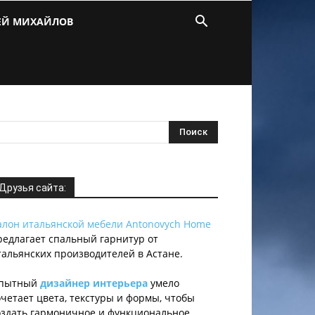
ЕЙ МИХАЙЛОВ
Друзья сайта:
алон итальянской мебели Antonovych Home
редлагает спальный гарнитур от
тальянских производителей в Астане.
пытный
дизайнер интерьера
умело
очетает цвета, текстуры и формы, чтобы
оздать гармоничное и функциональное