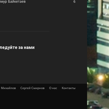
имур Байкетаев
6
ледуйте за нами
 Михайлов
Сергей Смирнов
О нас
Контакты