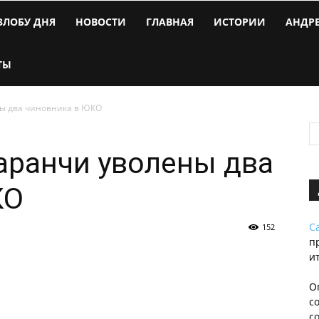
ЗЛОБУ ДНЯ
НОВОСТИ
ГЛАВНАЯ
ИСТОРИИ
АНДР
ТЫ
ны два чиновника в ЮКО
аранчи уволены два
КО
С
152
п
и
О
с
с