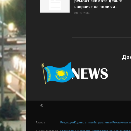
ремонт акимата деньги
направят на полив и...
08.09.2016
Дон
©
Редакция
Кодекс этики
Исправления
Рекламная п
Разное
Стандарты цитирования
Правила комментирова
Как мы работаем