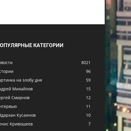
ОПУЛЯРНЫЕ КАТЕГОРИИ
овости
8021
стории
96
артинка на злобу дня
59
ндрей Михайлов
15
ергей Смирнов
12
нтервью
11
йдархан Кусаинов
10
енис Кривошеев
7