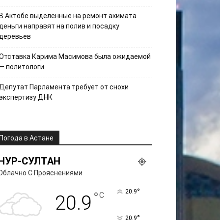
В Актобе выделенные на ремонт акимата
деньги направят на полив и посадку
деревьев
Отставка Карима Масимова была ожидаемой
— политологи
Депутат Парламента требует от снохи
экспертизу ДНК
Погода в Астане
НУР-СУЛТАН
Облачно С Прояснениями
°
20.9
°
C
20.9
°
20.9