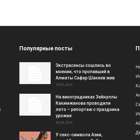
Популярные посты
П
Экстрасенсы сошлись во
Н
мнении, что пропавший в
И
Алматы Сафар Шакеев жив
18.07.2016
К
А
На виноградниках Зейнуллы
Какимжанова проводили
С
и
лето – репортаж с праздника
И
урожая
30.08.2016
А
Д
У секс-символа Азии,