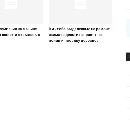
компания на машине
В Актобе выделенные на ремонт
в кювет и скрылась с
акимата деньги направят на
П
полив и посадку деревьев