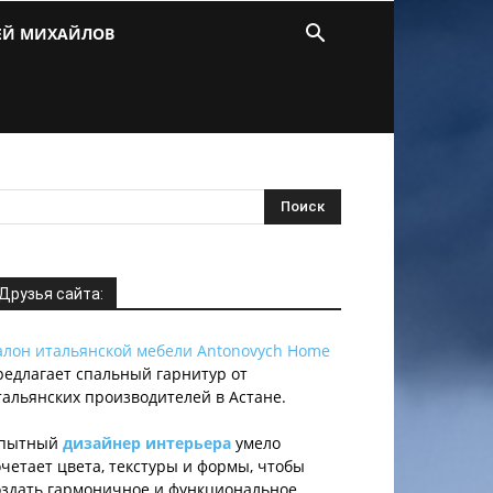
ЕЙ МИХАЙЛОВ
Друзья сайта:
алон итальянской мебели Antonovych Home
редлагает спальный гарнитур от
тальянских производителей в Астане.
пытный
дизайнер интерьера
умело
очетает цвета, текстуры и формы, чтобы
оздать гармоничное и функциональное