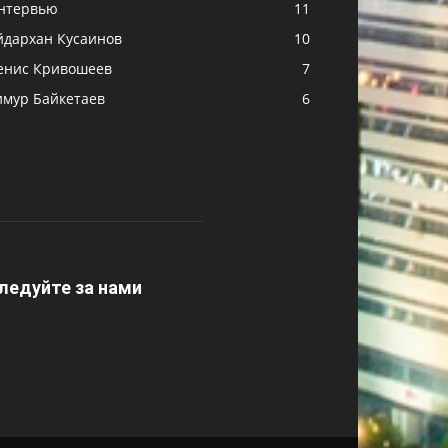
нтервью
11
йдархан Кусаинов
10
енис Кривошеев
7
имур Байкетаев
6
ледуйте за нами