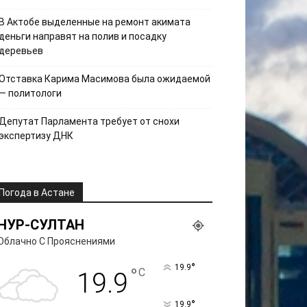
В Актобе выделенные на ремонт акимата
деньги направят на полив и посадку
деревьев
Отставка Карима Масимова была ожидаемой
— политологи
Депутат Парламента требует от снохи
экспертизу ДНК
Погода в Астане
НУР-СУЛТАН
Облачно С Прояснениями
°
19.9
°
C
19.9
°
19.9