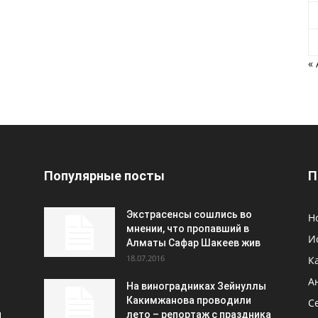
«
Популярные посты
П
Экстрасенсы сошлись во
Н
мнении, что пропавший в
И
Алматы Сафар Шакеев жив
18.07.2016
К
А
На виноградниках Зейнуллы
Какимжанова проводили
С
и
лето – репортаж с праздника