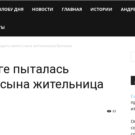
ЗЛОБУ ДНЯ
НОВОСТИ
ГЛАВНАЯ
ИСТОРИИ
АНДР
ТЫ
родать своего сына жительница Балхаша
нге пыталась
 сына жительница
С
п
и
61
О
с
с