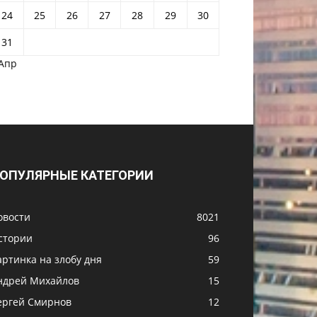
24
25
26
27
28
29
30
31
 Апр
ОПУЛЯРНЫЕ КАТЕГОРИИ
овости
8021
стории
96
артинка на злобу дня
59
ндрей Михайлов
15
ергей Смирнов
12