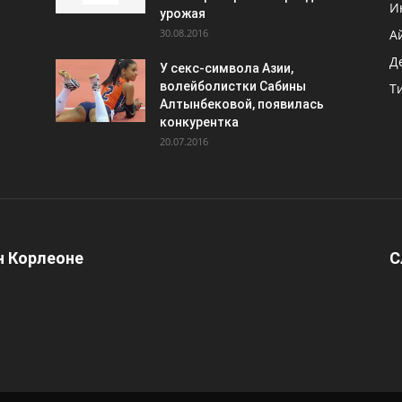
И
урожая
30.08.2016
А
Д
У секс-символа Азии,
волейболистки Сабины
Т
Алтынбековой, появилась
конкурентка
20.07.2016
 Корлеоне
С