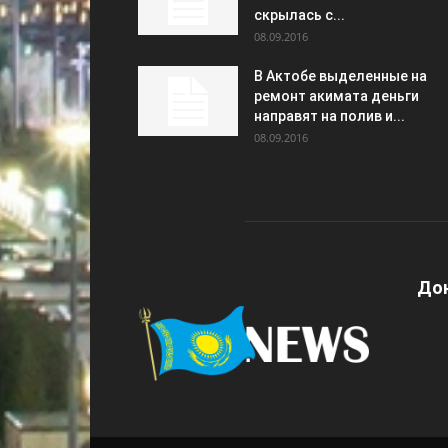
скрылась с...
08.09.2016
В Актобе выделенные на
ремонт акимата деньги
направят на полив и...
08.09.2016
Дон