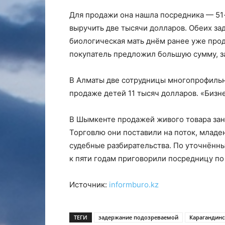
Для продажи она нашла посредника — 5
выручить две тысячи долларов. Обеих за
биологическая мать днём ранее уже прода
покупатель предложил большую сумму, за
В Алматы две сотрудницы многопрофильн
продаже детей 11 тысяч долларов. «Бизн
В Шымкенте продажей живого товара зан
Торговлю они поставили на поток, младе
судебные разбирательства. По уточнённы
к пяти годам приговорили посредницу по
Источник:
informburo.kz
ТЕГИ
задержание подозреваемой
Карагандинс