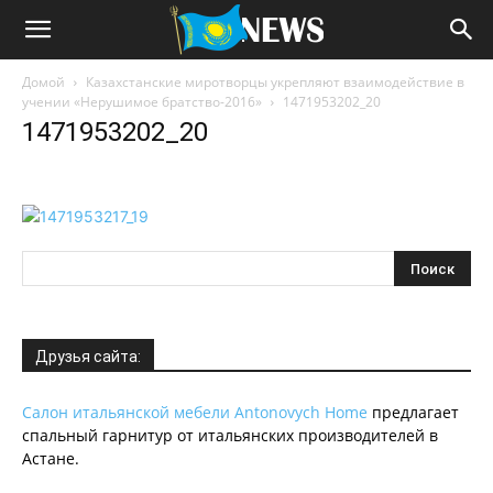
Домой
Казахстанские миротворцы укрепляют взаимодействие в
учении «Нерушимое братство-2016»
1471953202_20
1471953202_20
Друзья сайта:
Салон итальянской мебели Antonovych Home
предлагает
спальный гарнитур от итальянских производителей в
Астане.