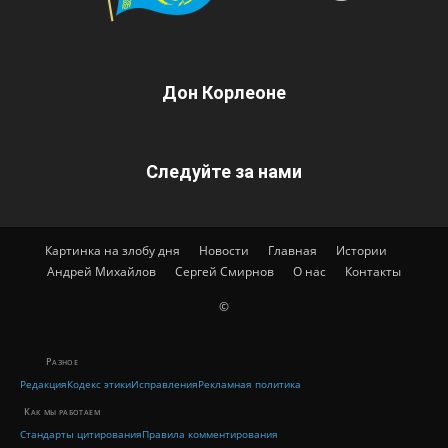
Дон Корлеоне
Следуйте за нами
Картинка на злобу дня
Новости
Главная
Истории
Андрей Михайлов
Сергей Смирнов
О нас
Контакты
©
Разное
Редакция
Кодекс этики
Исправления
Рекламная политика
Как мы работаем
Стандарты цитирования
Правила комментирования