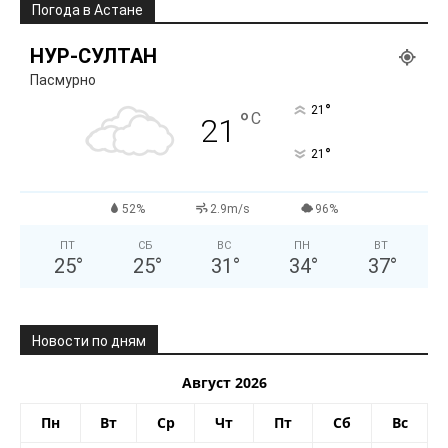
Погода в Астане
НУР-СУЛТАН
Пасмурно
°
21
°
C
21
°
21
52%
2.9m/s
96%
ПТ
СБ
ВС
ПН
ВТ
25
°
25
°
31
°
34
°
37
°
Новости по дням
Август 2026
Пн
Вт
Ср
Чт
Пт
Сб
Вс