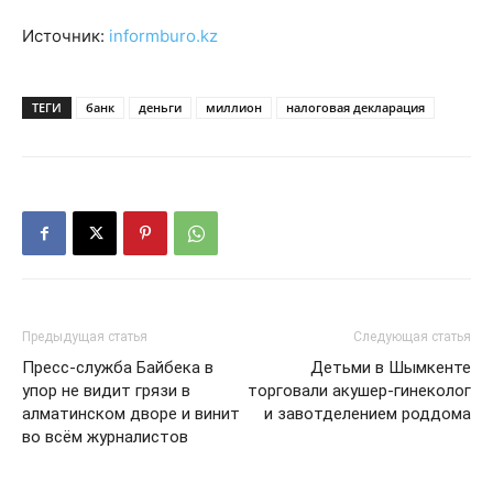
Источник:
informburo.kz
ТЕГИ
банк
деньги
миллион
налоговая декларация
Предыдущая статья
Следующая статья
Пресс-служба Байбека в
Детьми в Шымкенте
упор не видит грязи в
торговали акушер-гинеколог
алматинском дворе и винит
и завотделением роддома
во всём журналистов