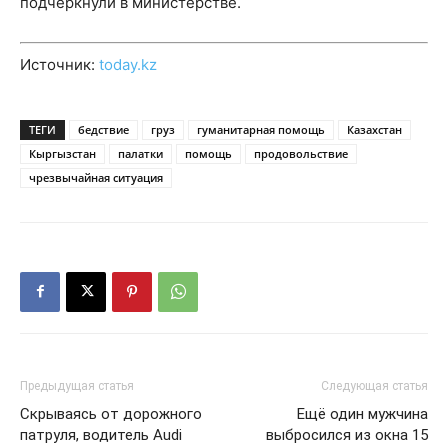
подчеркнули в министерстве.
Источник:
today.kz
ТЕГИ
бедствие
груз
гуманитарная помощь
Казахстан
Кыргызстан
палатки
помощь
продовольствие
чрезвычайная ситуация
Предыдущая статья
Следующая статья
Скрываясь от дорожного
Ещё один мужчина
патруля, водитель Audi
выбросился из окна 15