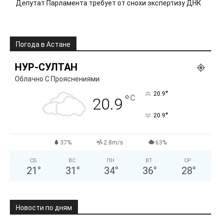
Депутат Парламента требует от снохи экспертизу ДНК
Погода в Астане
НУР-СУЛТАН
Облачно С Прояснениями
°
20.9
°
C
20.9
°
20.9
37%
2.8m/s
63%
СБ
ВС
ПН
ВТ
СР
21
°
31
°
34
°
36
°
28
°
Новости по дням